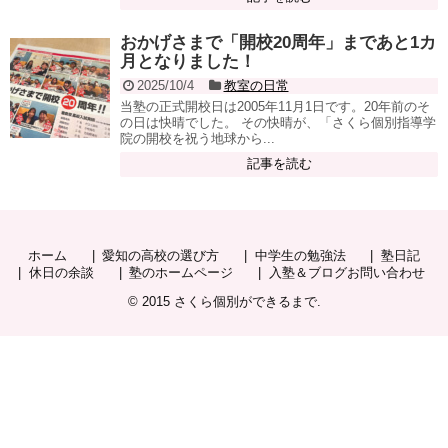
おかげさまで「開校20周年」まであと1カ
月となりました！
2025/10/4
教室の日常
当塾の正式開校日は2005年11月1日です。20年前のそ
の日は快晴でした。 その快晴が、「さくら個別指導学
院の開校を祝う地球から...
記事を読む
ホーム
愛知の高校の選び方
中学生の勉強法
塾日記
休日の余談
塾のホームページ
入塾＆ブログお問い合わせ
© 2015
さくら個別ができるまで
.