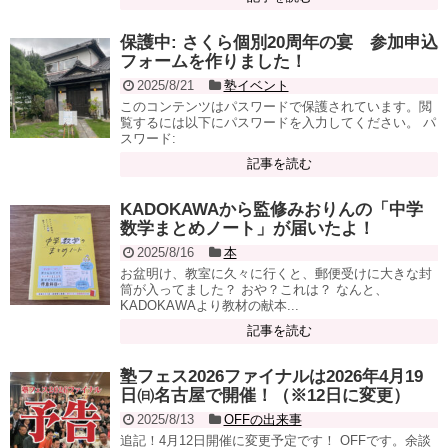
保護中: さくら個別20周年の宴 参加申込
フォームを作りました！
2025/8/21
塾イベント
このコンテンツはパスワードで保護されています。閲
覧するには以下にパスワードを入力してください。 パ
スワード:
記事を読む
KADOKAWAから監修みおりんの「中学
数学まとめノート」が届いたよ！
2025/8/16
本
お盆明け、教室に久々に行くと、郵便受けに大きな封
筒が入ってました？ おや？これは？ なんと、
KADOKAWAより教材の献本...
記事を読む
塾フェス2026ファイナルは2026年4月19
日㈰名古屋で開催！（※12日に変更）
2025/8/13
OFFの出来事
追記！4月12日開催に変更予定です！ OFFです。余談