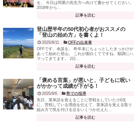
を。 今日は同業の先生方へ向けて書かせてください。
2018年から...
記事を読む
登山歴半年の50代初心者がおススメの
「登山の始め方」を書くよ！
2025/8/11
OFFの出来事
OFFです。余談を。 昨年末にちょっとしたきっかけが
あって始めた登山。 これが面白くてですね、順調にハ
マってきてます。 2日...
記事を読む
「褒める言葉」が悪いと、子どもに呪い
がかかって成績が下がる！
2025/8/6
塾での指導
先日、英単語を覚えることに苦戦をしていた小6生
に、苦戦している理由を伝えて、英単語を覚える取り
組み方で気を付ける点をいくつか伝えた...
記事を読む