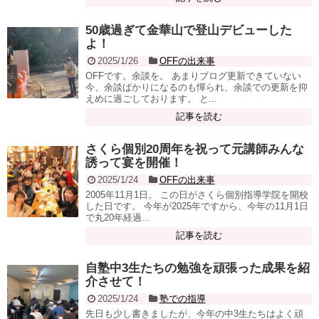
50歳過ぎて金華山で登山デビューした
よ！
2025/1/26
OFFの出来事
OFFです。余談を。 あまりブログ更新できていない
今、余談ばかりになるのも憚られ、余談での更新を抑
えめに過ごしております。 と...
記事を読む
さくら個別20周年を祝って元講師みんな
誘って宴を開催！
2025/1/24
OFFの出来事
2005年11月1日。 この日がさくら個別指導学院を開校
した日です。 今年が2025年ですから、今年の11月1日
で丸20年経過...
記事を読む
自塾中3生たちの勉強を頑張った成果を紹
介させて！
2025/1/24
塾での指導
先日も少し書きましたが、今年の中3生たちはよく頑