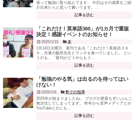
張って勉強に取り組んでます。 今日はその成果をご紹
介出来たらと思って書いてます。...
記事を読む
「これだけ！英単語360」が1カ月で重版
決定！感謝イベントのお知らせ！
2025/1/15
本
1月14日火曜日、新刊である「これだけ！英単語３６
０」共著の飯田先生とランチを食べていました。 とい
うのも、「新刊がどうやらもう...
記事を読む
「勉強のやる気」は出るのを待ってはい
けない！
2025/1/6
塾での指導
2025年が始まりましたね。 ブログの更新もずいぶんご
無沙汰してしまってます。 昨年から音声メディアとか
YouTubeとかにも...
記事を読む