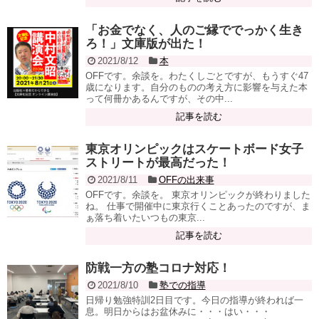
「お金でなく、人のご縁ででっかく生き
ろ！」文庫版が出た！
2021/8/12
本
OFFです。余談を。わたくしごとですが、もうすぐ47
歳になります。自分のものの考え方に影響を与えた本
って何冊かあるんですが、その中...
記事を読む
東京オリンピックはスケートボード女子
ストリートが最高だった！
2021/8/11
OFFの出来事
OFFです。余談を。 東京オリンピックが終わりました
ね。 仕事で開催中に東京行くことあったのですが、ま
ぁ落ち着いたいつもの東京...
記事を読む
防戦一方の塾コロナ対応！
2021/8/10
塾での指導
日帰り勉強特訓2日目です。今日の指導が終われば一
息。明日からはお盆休みに・・・はい・・・