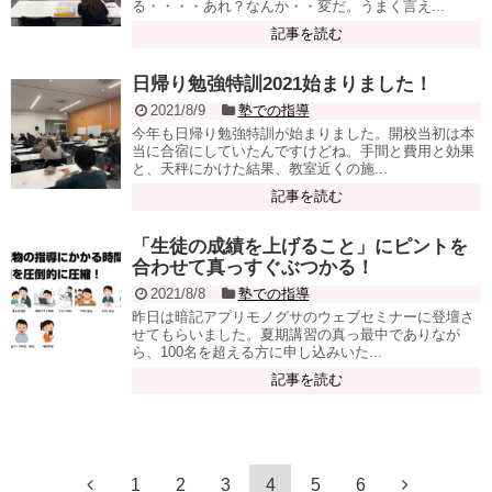
る・・・・あれ？なんか・・変だ。うまく言え...
記事を読む
日帰り勉強特訓2021始まりました！
2021/8/9
塾での指導
今年も日帰り勉強特訓が始まりました。開校当初は本
当に合宿にしていたんですけどね。手間と費用と効果
と、天秤にかけた結果、教室近くの施...
記事を読む
「生徒の成績を上げること」にピントを
合わせて真っすぐぶつかる！
2021/8/8
塾での指導
昨日は暗記アプリモノグサのウェブセミナーに登壇さ
せてもらいました。夏期講習の真っ最中でありなが
ら、100名を超える方に申し込みいた...
記事を読む
1
2
3
4
5
6