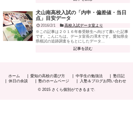
犬山南高校入試の「内申・偏差値・当日
点」目安データ
2016/2/1
高校入試データ室より
※この記事は２０１６年春受験生へ向けて書いた記事
です。こんにちは。データ室長の澤木です。愛知県全
県模試の追跡調査をもとにしたデータ...
記事を読む
ホーム
愛知の高校の選び方
中学生の勉強法
塾日記
休日の余談
塾のホームページ
入塾＆ブログお問い合わせ
© 2015
さくら個別ができるまで
.