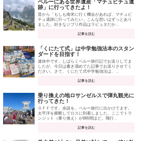
ペルーにある世界遺産「マチュピチュ遺
跡」に行ってきたよ！
昔から「もしも南米に行く機会があれば、マチュピ
チュ遺跡に行ってみたい」こんな想いはずっとあり
ました。好きなジブリ作品はラピュタだか...
記事を読む
「くにたて式」は中学勉強法本のスタン
ダードを目指す！
連休中です。しばらくペルー旅行記でお送りしてま
したが、今日は書き溜めてた記事でお送りさせてく
ださい。さて、くにたて式中学勉強法は、...
記事を読む
乗り換えの地ロサンゼルスで弾丸観光に
行ってきた！
ＯＦＦです。余談を。ペルー旅行に出かけてます。
太平洋を横断してロスに到着しました。ここでトラ
ンジット（乗り換え）が8時間ほど。飛行...
記事を読む