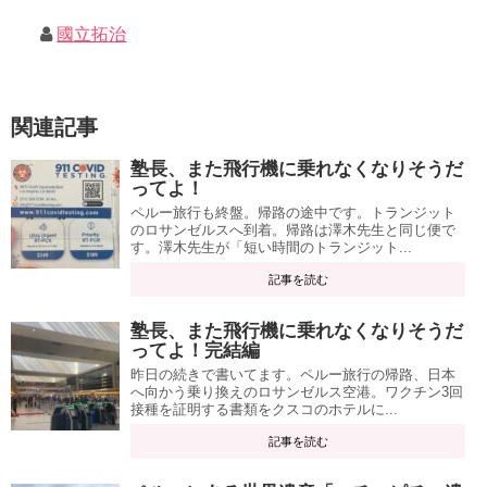
國立拓治
関連記事
塾長、また飛行機に乗れなくなりそうだ
ってよ！
ペルー旅行も終盤。帰路の途中です。トランジット
のロサンゼルスへ到着。帰路は澤木先生と同じ便で
す。澤木先生が「短い時間のトランジット...
記事を読む
塾長、また飛行機に乗れなくなりそうだ
ってよ！完結編
昨日の続きで書いてます。ペルー旅行の帰路、日本
へ向かう乗り換えのロサンゼルス空港。ワクチン3回
接種を証明する書類をクスコのホテルに...
記事を読む