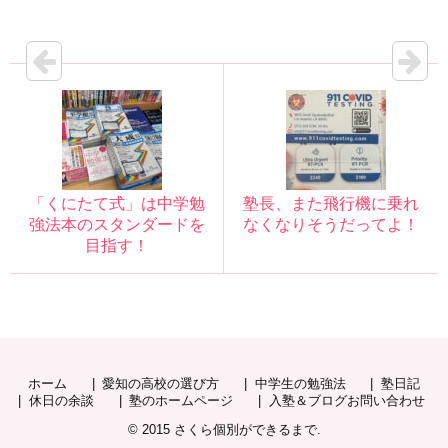
「くにたて式」は中学勉
塾長、また飛行機に乗れ
強法本のスタンダードを
なくなりそうだってよ！
目指す！
ホーム
愛知の高校の選び方
中学生の勉強法
塾日記
休日の余談
塾のホームページ
入塾＆ブログお問い合わせ
© 2015
さくら個別ができるまで
.