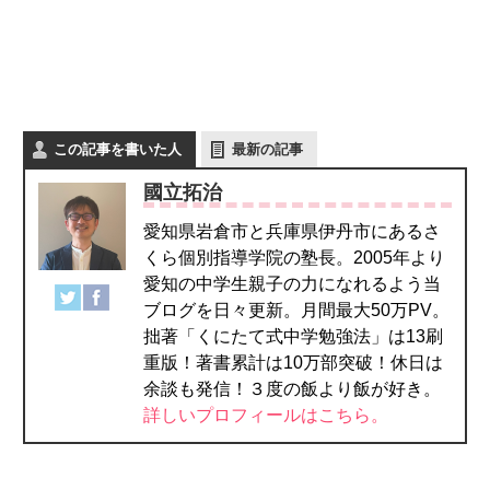
この記事を書いた人
最新の記事
國立拓治
愛知県岩倉市と兵庫県伊丹市にあるさ
くら個別指導学院の塾長。2005年より
愛知の中学生親子の力になれるよう当
ブログを日々更新。月間最大50万PV。
拙著「くにたて式中学勉強法」は13刷
重版！著書累計は10万部突破！休日は
余談も発信！３度の飯より飯が好き。
詳しいプロフィールはこちら。