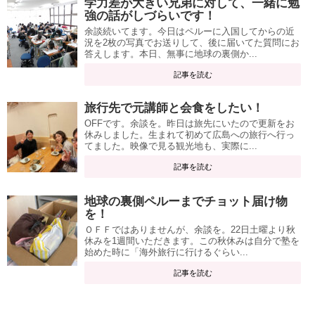
学力差が大きい兄弟に対して、一緒に勉
強の話がしづらいです！
余談続いてます。今日はペルーに入国してからの近
況を2枚の写真でお送りして、後に届いてた質問にお
答えします。本日、無事に地球の裏側か...
記事を読む
旅行先で元講師と会食をしたい！
OFFです。余談を。昨日は旅先にいたので更新をお
休みしました。生まれて初めて広島への旅行へ行っ
てました。映像で見る観光地も、実際に...
記事を読む
地球の裏側ペルーまでチョット届け物
を！
ＯＦＦではありませんが、余談を。22日土曜より秋
休みを1週間いただきます。この秋休みは自分で塾を
始めた時に「海外旅行に行けるぐらい...
記事を読む