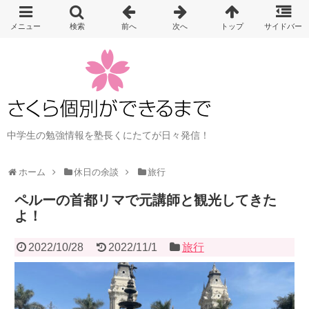
中学生の勉強情報を塾長くにたてが日々発信！
ホーム
休日の余談
旅行
ペルーの首都リマで元講師と観光してきた
よ！
2022/10/28
2022/11/1
旅行