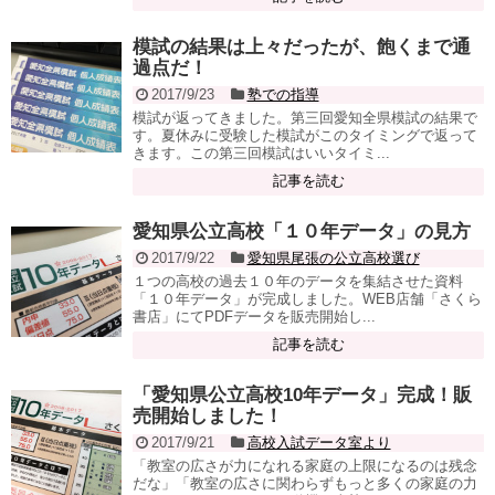
模試の結果は上々だったが、飽くまで通
過点だ！
2017/9/23
塾での指導
模試が返ってきました。第三回愛知全県模試の結果で
す。夏休みに受験した模試がこのタイミングで返って
きます。この第三回模試はいいタイミ...
記事を読む
愛知県公立高校「１０年データ」の見方
2017/9/22
愛知県尾張の公立高校選び
１つの高校の過去１０年のデータを集結させた資料
「１０年データ」が完成しました。WEB店舗「さくら
書店」にてPDFデータを販売開始し...
記事を読む
「愛知県公立高校10年データ」完成！販
売開始しました！
2017/9/21
高校入試データ室より
「教室の広さが力になれる家庭の上限になるのは残念
だな」「教室の広さに関わらずもっと多くの家庭の力