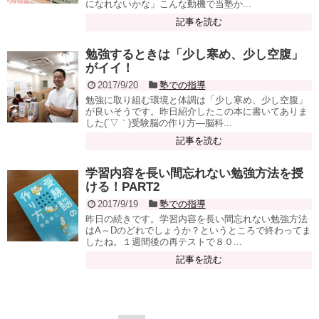
になれないかな」こんな動機で当塾か...
記事を読む
勉強するときは「少し寒め、少し空腹」
がイイ！
2017/9/20
塾での指導
勉強に取り組む環境と体調は「少し寒め、少し空腹」
が良いそうです。昨日紹介したこの本に書いてありま
した(´▽｀)受験脳の作り方―脳科...
記事を読む
学習内容を長い間忘れない勉強方法を授
ける！PART2
2017/9/19
塾での指導
昨日の続きです。学習内容を長い間忘れない勉強方法
はA～Dのどれでしょうか？というところで終わってま
したね。１週間後の再テストで８０...
記事を読む