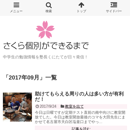
中学生の勉強情報を塾長くにたてが日々発信！
「
2017年09月
」
一覧
助けてもらえる周りの人は多い方が有利
だ！
2017/9/24
教室を出て
今日は日曜ですが定期テスト直前の南中向けに教室開
放でした。今日は教室開放最後のコマを大田先生にま
かせて名古屋市天白区塩釜口までやっ...
記事を読む