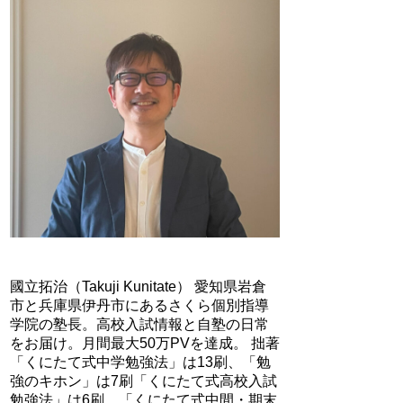
國立拓治（Takuji Kunitate） 愛知県岩倉
市と兵庫県伊丹市にあるさくら個別指導
学院の塾長。高校入試情報と自塾の日常
をお届け。月間最大50万PVを達成。 拙著
「くにたて式中学勉強法」は13刷、「勉
強のキホン」は7刷「くにたて式高校入試
勉強法」は6刷、「くにたて式中間・期末