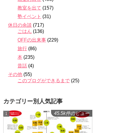
教室を出て
(157)
塾イベント
(31)
休日の余談
(717)
ごはん
(136)
OFFの出来事
(229)
旅行
(86)
本
(235)
昔話
(4)
その他
(55)
このブログができるまで
(25)
カテゴリー別人気記事
45.5k件のビュー