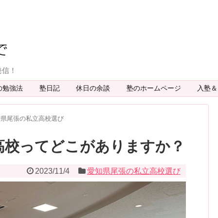
発信！
の勉強法
塾日記
休日の余談
塾のホームページ
入塾
知県尾張の私立高校選び
高校ってどこがありますか？
2023/11/4
愛知県尾張の私立高校選び