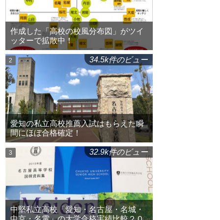
作成した「高校の校風分布図」がツイ
ッターで拡散中！
34.5k件のビュー
愛知の私立高校推薦入試はもらえた瞬
間にほぼ合格確定！
32.9k件のビュー
中堅私立高校「愛知・名古屋・名城・
中京・名電」の大学合格実績比較２０