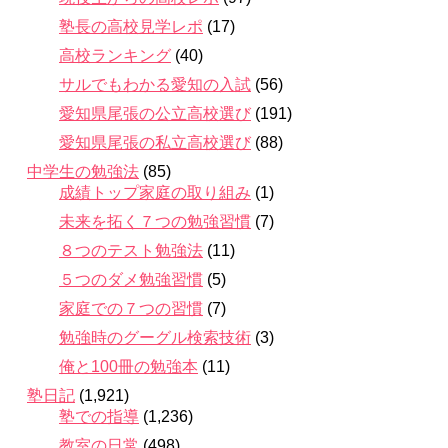
塾長の高校見学レポ
(17)
高校ランキング
(40)
サルでもわかる愛知の入試
(56)
愛知県尾張の公立高校選び
(191)
愛知県尾張の私立高校選び
(88)
中学生の勉強法
(85)
成績トップ家庭の取り組み
(1)
未来を拓く７つの勉強習慣
(7)
８つのテスト勉強法
(11)
５つのダメ勉強習慣
(5)
家庭での７つの習慣
(7)
勉強時のグーグル検索技術
(3)
俺と100冊の勉強本
(11)
塾日記
(1,921)
塾での指導
(1,236)
教室の日常
(498)