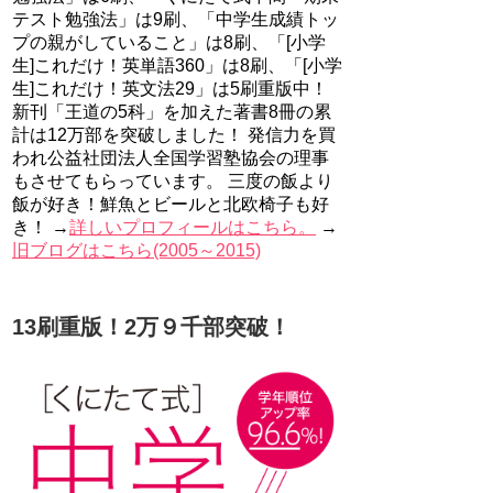
テスト勉強法」は9刷、「中学生成績トッ
プの親がしていること」は8刷、「[小学
生]これだけ！英単語360」は8刷、「[小学
生]これだけ！英文法29」は5刷重版中！
新刊「王道の5科」を加えた著書8冊の累
計は12万部を突破しました！ 発信力を買
われ公益社団法人全国学習塾協会の理事
もさせてもらっています。 三度の飯より
飯が好き！鮮魚とビールと北欧椅子も好
き！ →
詳しいプロフィールはこちら。
→
旧ブログはこちら(2005～2015)
13刷重版！2万９千部突破！