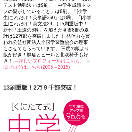
テスト勉強法」は9刷、「中学生成績トッ
プの親がしていること」は8刷、「[小学
生]これだけ！英単語360」は8刷、「[小学
生]これだけ！英文法29」は5刷重版中！
新刊「王道の5科」を加えた著書8冊の累
計は12万部を突破しました！ 発信力を買
われ公益社団法人全国学習塾協会の理事
もさせてもらっています。 三度の飯より
飯が好き！鮮魚とビールと北欧椅子も好
き！ →
詳しいプロフィールはこちら。
→
旧ブログはこちら(2005～2015)
13刷重版！2万９千部突破！