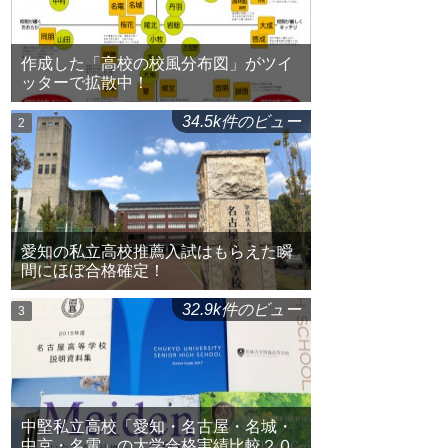
作成した「高校の校風分布図」がツイ
ッターで拡散中！
34.5k件のビュー
愛知の私立高校推薦入試はもらえた瞬
間にほぼ合格確定！
32.9k件のビュー
中堅私立高校「愛知・名古屋・名城・
中京・名電」の大学合格実績比較２０