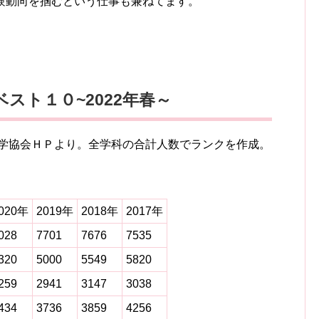
験動向を掴むという仕事も兼ねてます。
スト１０~2022年春～
私学協会ＨＰより。全学科の合計人数でランクを作成。
020年
2019年
2018年
2017年
028
7701
7676
7535
320
5000
5549
5820
259
2941
3147
3038
434
3736
3859
4256