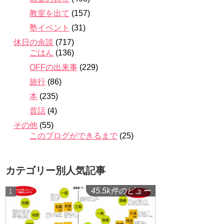
教室を出て
(157)
塾イベント
(31)
休日の余談
(717)
ごはん
(136)
OFFの出来事
(229)
旅行
(86)
本
(235)
昔話
(4)
その他
(55)
このブログができるまで
(25)
カテゴリー別人気記事
45.5k件のビュー