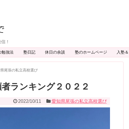
発信！
の勉強法
塾日記
休日の余談
塾のホームページ
入塾
知県尾張の私立高校選び
願者ランキング２０２２
2022/10/11
愛知県尾張の私立高校選び