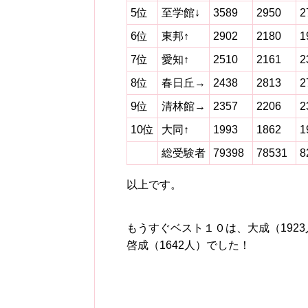
5位
至学館↓
3589
2950
2
6位
東邦↑
2902
2180
1
7位
愛知↑
2510
2161
2
8位
春日丘→
2438
2813
2
9位
清林館→
2357
2206
2
10位
大同↑
1993
1862
1
総受験者
79398
78531
8
以上です。
もうすぐベスト１０は、大成（1923
啓成（1642人）でした！