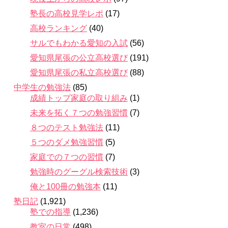
塾長の高校見学レポ
(17)
高校ランキング
(40)
サルでもわかる愛知の入試
(56)
愛知県尾張の公立高校選び
(191)
愛知県尾張の私立高校選び
(88)
中学生の勉強法
(85)
成績トップ家庭の取り組み
(1)
未来を拓く７つの勉強習慣
(7)
８つのテスト勉強法
(11)
５つのダメ勉強習慣
(5)
家庭での７つの習慣
(7)
勉強時のグーグル検索技術
(3)
俺と100冊の勉強本
(11)
塾日記
(1,921)
塾での指導
(1,236)
教室の日常
(498)