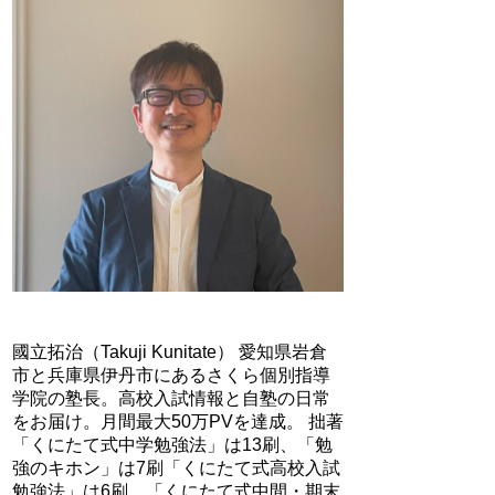
國立拓治（Takuji Kunitate） 愛知県岩倉
市と兵庫県伊丹市にあるさくら個別指導
学院の塾長。高校入試情報と自塾の日常
をお届け。月間最大50万PVを達成。 拙著
「くにたて式中学勉強法」は13刷、「勉
強のキホン」は7刷「くにたて式高校入試
勉強法」は6刷、「くにたて式中間・期末