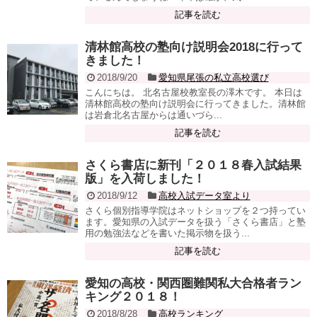
記事を読む
清林館高校の塾向け説明会2018に行って
きました！
2018/9/20
愛知県尾張の私立高校選び
こんにちは。 北名古屋校教室長の澤木です。 本日は
清林館高校の塾向け説明会に行ってきました。清林館
は岩倉北名古屋からは通いづら...
記事を読む
さくら書店に新刊「２０１８春入試結果
版」を入荷しました！
2018/9/12
高校入試データ室より
さくら個別指導学院はネットショップを２つ持ってい
ます。愛知県の入試データを扱う「さくら書店」と塾
用の勉強法などを書いた掲示物を扱う...
記事を読む
愛知の高校・関西圏難関私大合格者ラン
キング２０１８！
2018/8/28
高校ランキング