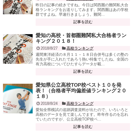
昨日の記事の続きですね。今日は関西圏の難関私大合
格ランキングをお送りしてみます。関西圏はあの学校
群ですよね。早速行きましょう。難関...
記事を読む
愛知の高校・首都圏難関私大合格者ラン
キング２０１８！
2018/8/27
高校ランキング
週間東洋経済の８月１１－１８日合併号は多くの塾の
先生が手に入れたであろう熱い特集でしたね。全国の
有力高校についてひたすらデータが載...
記事を読む
愛知県公立高校TOP校ベスト１０を発
表！（合格者平均偏差値ランキング２０
１８）
2018/8/24
高校ランキング
愛知全県模試の追跡調査資料が出たので、いろいろと
高校のデータを見て楽しんでます。昨年作るのを忘れ
ていたのですが、公立高校TOP校ベ...
記事を読む