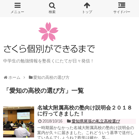
中学生の勉強情報を塾長くにたてが日々発信！
ホーム
愛知の高校の選び方
「
愛知の高校の選び方
」
一覧
名城大附属高校の塾向け説明会２０１８
に行ってきました！
2018/10/16
愛知県尾張の私立高校選び
一時期届かなかった名城大附属高校の塾向け説明会の
案内が久々に届きました。これどういう基準で送付し
ているんでしょうね？昨年は確か、気...