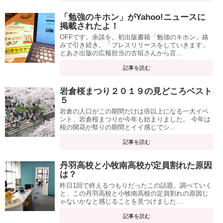
「勉強のキホン」がYahoo!ニュースに
掲載されたよ！
OFFです。余談を。初出版書籍「勉強のキホン」絡
みで引き続き。「プレスリリースをしていきます」
とあさ出版の広報担当の古垣さんから言...
記事を読む
岩倉桜まつり２０１９の見どころベスト
５
岩倉の人口がこの期間だけは倍以上になる一大イベ
ント、岩倉桜まつりが今年も始まりました。 今年は
桜の開花が祭りの期間とイイ感じでシ...
記事を読む
丹羽高校と小牧南高校が定員割れた原因
は？
昨日1回で終えるつもりだったこの話題。調べていく
と、この丹羽高校と小牧南高校の定員割れの原因じ
ゃないかなと感じることを見つけました...
記事を読む