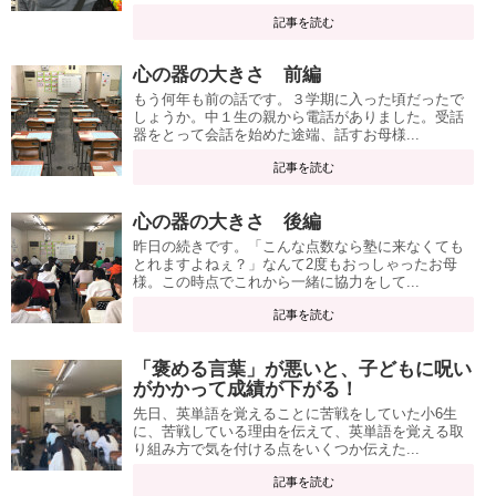
記事を読む
心の器の大きさ 前編
もう何年も前の話です。３学期に入った頃だったで
しょうか。中１生の親から電話がありました。受話
器をとって会話を始めた途端、話すお母様...
記事を読む
心の器の大きさ 後編
昨日の続きです。「こんな点数なら塾に来なくても
とれますよねぇ？」なんて2度もおっしゃったお母
様。この時点でこれから一緒に協力をして...
記事を読む
「褒める言葉」が悪いと、子どもに呪い
がかかって成績が下がる！
先日、英単語を覚えることに苦戦をしていた小6生
に、苦戦している理由を伝えて、英単語を覚える取
り組み方で気を付ける点をいくつか伝えた...
記事を読む