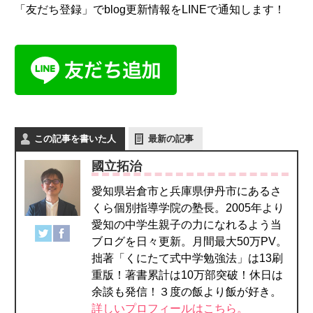
「友だち登録」でblog更新情報をLINEで通知します！
この記事を書いた人
最新の記事
國立拓治
愛知県岩倉市と兵庫県伊丹市にあるさ
くら個別指導学院の塾長。2005年より
愛知の中学生親子の力になれるよう当
ブログを日々更新。月間最大50万PV。
拙著「くにたて式中学勉強法」は13刷
重版！著書累計は10万部突破！休日は
余談も発信！３度の飯より飯が好き。
詳しいプロフィールはこちら。