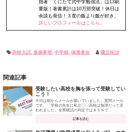
拙著「くにたて式中学勉強法」は13刷
重版！著書累計は10万部突破！休日は
余談も発信！３度の飯より飯が好き。
詳しいプロフィールはこちら。
高校入試
,
進路希望
,
中学校
,
保護者会
國立拓治
関連記事
受験したい高校を胸を張って受験してい
こう！
今日は朝からメールが届いていました。質問メール
です。「学校の先生に私立〇〇高校は無理だって言
われました。全県模試の判定では８５％で...
記事を読む