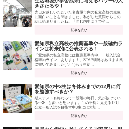
生活環境が学習成果に与えるパワーの大
きさたるや！
先日お越しいただいた名古屋市内の私立高校の先生
に面白いことを聞きました。私がした質問からこの
話は始まりましたね。「同じ内申２７で卒...
記事を読む
愛知県私立高校の推薦基準や一般確約ラ
インは将来的に公表される！
「愛知県の私立高校には推薦基準内申、一般入試合
格確約ライン、あります！」STAP細胞はあります風
に書いてみました(´▽｀)もう生徒...
記事を読む
愛知県の中3生は冬休みまでの12月に何
を勉強すべきか？
期末テストも終わって一段落の毎日。気が抜けてい
る中3生も多いと思います。この平穏に見える12月、
公立一般入試を目指す中3生には大切...
記事を読む