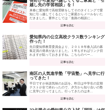
長野から愛知へ越してくるご家庭と「引
越し先の学習相談」を！
来春に愛知県で高校受験をしてそのタイミングで愛
知に引っ越してくるというご家庭からメールをいた
だきました。要件としては「進路の相談に...
記事を読む
愛知県内の公立高校クラス数ランキング
作った！
先日愛知県教育委員会より、２０１８年春入試の募
集定員の発表がありました。１年もすればリンク切
れますが貼っておきますね。こちらのペー...
記事を読む
南区の人気進学塾「宇宙塾」へ見学に行
ってきた！
平日ですが余談気味のお話を。昨日は中学生の定期
テストが全て終わったので、夕方から知り合いの塾
に見学に行ってました。行ってきたのは木...
記事を読む