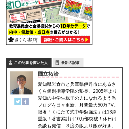
この記事を書いた人
最新の記事
國立拓治
愛知県岩倉市と兵庫県伊丹市にあるさ
くら個別指導学院の塾長。2005年より
愛知の中学生親子の力になれるよう当
ブログを日々更新。月間最大50万PV。
拙著「くにたて式中学勉強法」は13刷
重版！著書累計は10万部突破！休日は
余談も発信！３度の飯より飯が好き。