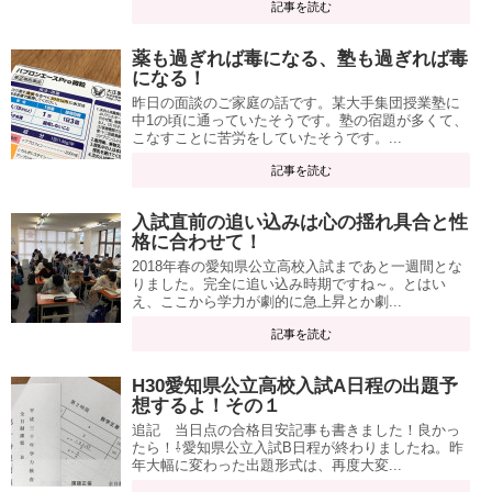
記事を読む
薬も過ぎれば毒になる、塾も過ぎれば毒
になる！
昨日の面談のご家庭の話です。某大手集団授業塾に
中1の頃に通っていたそうです。塾の宿題が多くて、
こなすことに苦労をしていたそうです。...
記事を読む
入試直前の追い込みは心の揺れ具合と性
格に合わせて！
2018年春の愛知県公立高校入試まであと一週間とな
りました。完全に追い込み時期ですね～。とはい
え、ここから学力が劇的に急上昇とか劇...
記事を読む
H30愛知県公立高校入試A日程の出題予
想するよ！その１
追記 当日点の合格目安記事も書きました！良かっ
たら！⇩愛知県公立入試B日程が終わりましたね。昨
年大幅に変わった出題形式は、再度大変...