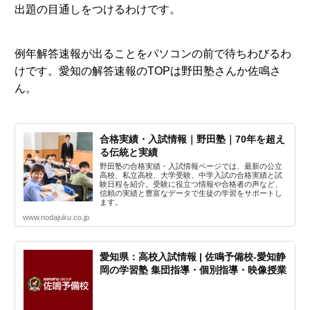
出題の目通しをつけるわけです。
例年解答速報が出ることをパソコンの前で待ちわびるわ
けです。愛知の解答速報のTOPは野田塾さんか佐鳴さ
ん。
合格実績・入試情報｜野田塾｜70年を超え
る伝統と実績
野田塾の合格実績・入試情報ページでは、最新の公立
高校、私立高校、大学受験、中学入試の合格実績と試
験日程を紹介。受験に役立つ情報や合格者の声など、
信頼の実績と豊富なデータで生徒の学習をサポートし
ます。
www.nodajuku.co.jp
愛知県：高校入試情報 | 佐鳴予備校-愛知静
岡の学習塾 集団指導・個別指導・映像授業