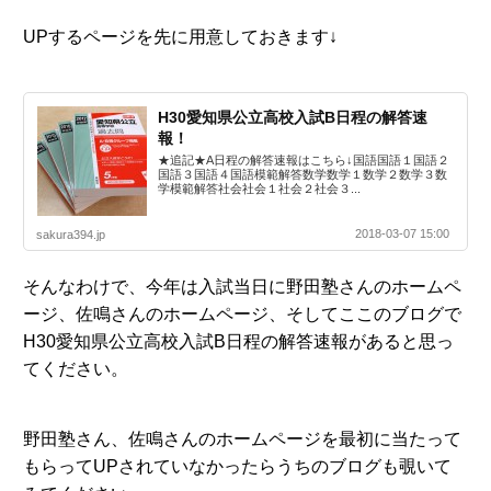
UPするページを先に用意しておきます↓
H30愛知県公立高校入試B日程の解答速
報！
★追記★A日程の解答速報はこちら↓国語国語１国語２
国語３国語４国語模範解答数学数学１数学２数学３数
学模範解答社会社会１社会２社会３...
2018-03-07 15:00
sakura394.jp
そんなわけで、今年は入試当日に野田塾さんのホームペ
ージ、佐鳴さんのホームページ、そしてここのブログで
H30愛知県公立高校入試B日程の解答速報があると思っ
てください。
野田塾さん、佐鳴さんのホームページを最初に当たって
もらってUPされていなかったらうちのブログも覗いて