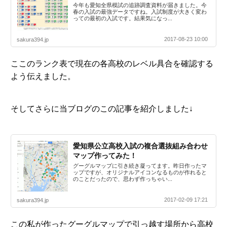
今年も愛知全県模試の追跡調査資料が届きました。今
春の入試の最強データですね。入試制度が大きく変わ
っての最初の入試です。結果気になっ...
2017-08-23 10:00
sakura394.jp
ここのランク表で現在の各高校のレベル具合を確認する
よう伝えました。
そしてさらに当ブログのこの記事を紹介しました↓
愛知県公立高校入試の複合選抜組み合わせ
マップ作ってみた！
グーグルマップに引き続き凝ってます。昨日作ったマ
ップですが、オリジナルアイコンなるものが作れると
のことだったので、思わず作っちゃい...
2017-02-09 17:21
sakura394.jp
この私が作ったグーグルマップで引っ越す場所から高校