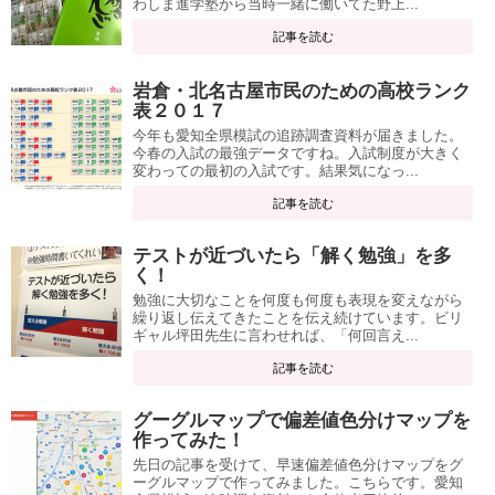
わしま進学塾から当時一緒に働いてた野上...
記事を読む
岩倉・北名古屋市民のための高校ランク
表２０１７
今年も愛知全県模試の追跡調査資料が届きました。
今春の入試の最強データですね。入試制度が大きく
変わっての最初の入試です。結果気になっ...
記事を読む
テストが近づいたら「解く勉強」を多
く！
勉強に大切なことを何度も何度も表現を変えながら
繰り返し伝えてきたことを伝え続けています。ビリ
ギャル坪田先生に言わせれば、「何回言え...
記事を読む
グーグルマップで偏差値色分けマップを
作ってみた！
先日の記事を受けて、早速偏差値色分けマップをグ
ーグルマップで作ってみました。こちらです。愛知