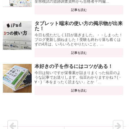
全県模試の追跡調査資料から合格者平均偏...
記事を読む
タブレット端末の使い方の掲示物が出来
た！
今日も慌ただしく1日が過ぎました。・・しまった！
ブログ更新し損ねました！受験も終わり落ち着くは
ずの4月は、いろいろとやりたいこと、...
記事を読む
本好きの子を作るにはコツがある！
今日は短いですが栄養素が詰まりまくった仙豆のよ
うな記事でお送りします。仙豆わかりますかね？(・
∀・)「本をまったく読まない」とか「...
記事を読む