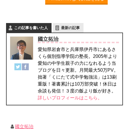
この記事を書いた人
最新の記事
國立拓治
愛知県岩倉市と兵庫県伊丹市にあるさ
くら個別指導学院の塾長。2005年より
愛知の中学生親子の力になれるよう当
ブログを日々更新。月間最大50万PV。
拙著「くにたて式中学勉強法」は13刷
重版！著書累計は10万部突破！休日は
余談も発信！３度の飯より飯が好き。
詳しいプロフィールはこちら。
國立拓治