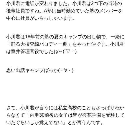
小川君に電話が変わりました。小川君は2つ下の当時の
後輩社員ですね。A塾は当時勤めていた塾のメンバーを
中心に社員がいらっしゃいます。
小川君は18年前の塾の夏のキャンプの出し物で、一緒に
「踊る大捜査線パロディー劇」をやった仲です。小川君
は室井管理官役でしたね～(´▽｀)
思い出話キャンプばっか(・∀・)
さて、小川君が言うには私立高校のこともさっぱりわか
らなくて「内申30前後の女子は皆が桜花学園を受験して
いたぐらいしか覚えてない」とか言うんです。