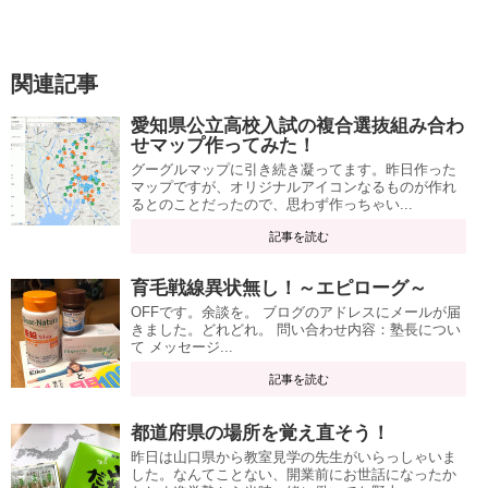
関連記事
愛知県公立高校入試の複合選抜組み合わ
せマップ作ってみた！
グーグルマップに引き続き凝ってます。昨日作った
マップですが、オリジナルアイコンなるものが作れ
るとのことだったので、思わず作っちゃい...
記事を読む
育毛戦線異状無し！～エピローグ～
OFFです。余談を。 ブログのアドレスにメールが届
きました。どれどれ。 問い合わせ内容：塾長につい
て メッセージ...
記事を読む
都道府県の場所を覚え直そう！
昨日は山口県から教室見学の先生がいらっしゃいま
した。なんてことない、開業前にお世話になったか