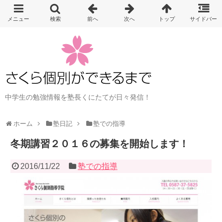
中学生の勉強情報を塾長くにたてが日々発信！
ホーム
塾日記
塾での指導
冬期講習２０１６の募集を開始します！
2016/11/22
塾での指導