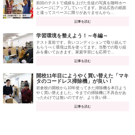
前回のテストで成績を上げた生徒の写真を随時ホー
ムページにアップしていってます。折込広告の紙面
と違ってスペースに限りがありませんから...
記事を読む
学習環境を整えよう！～冬編～
テスト直前です。良いコンディションで取り組んで
もらうべく環境は気を使ってます。当塾での取り組
みを書いておきます。家庭学習にも応用で...
記事を読む
開校11年目にようやく買い替えた「マキ
タのコードレス掃除機」が良い！
岩倉校の開校から10年使ってきた掃除機を本日よう
やく買い替えました。今までの掃除機に不具合があ
ったわけでは無いのですが、より良い掃...
記事を読む