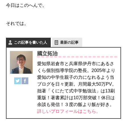
今日はこのへんで。
それでは。
この記事を書いた人
最新の記事
國立拓治
愛知県岩倉市と兵庫県伊丹市にあるさ
くら個別指導学院の塾長。2005年より
愛知の中学生親子の力になれるよう当
ブログを日々更新。月間最大50万PV。
拙著「くにたて式中学勉強法」は13刷
重版！著書累計は10万部突破！休日は
余談も発信！３度の飯より飯が好き。
詳しいプロフィールはこちら。