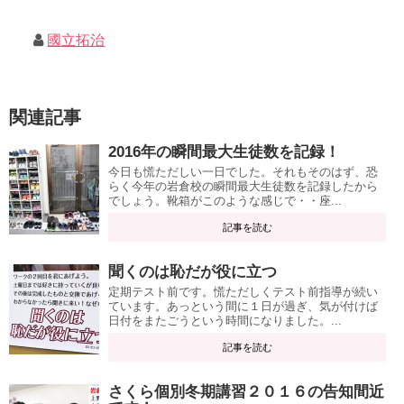
國立拓治
関連記事
2016年の瞬間最大生徒数を記録！
今日も慌ただしい一日でした。それもそのはず、恐
らく今年の岩倉校の瞬間最大生徒数を記録したから
でしょう。靴箱がこのような感じで・・座...
記事を読む
聞くのは恥だが役に立つ
定期テスト前です。慌ただしくテスト前指導が続い
ています。あっという間に１日が過ぎ、気が付けば
日付をまたごうという時間になりました。...
記事を読む
さくら個別冬期講習２０１６の告知間近