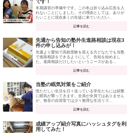
です！
冬期講習の準備中です。この冬は折り込み広告を入
れないことにしました。その理由としては、ありが
たいことに現在多くの生徒に来ていただい...
記事を読む
先週から告知の塾外生進路相談は現在3
件の申し込みが！
先週より愛知で高校受験を迎える方どなたでも当塾
で進路相談をできるようにして、告知を始めまし
た。進路相談だけしたいというニーズがある...
記事を読む
当塾の眠気対策をご紹介
慌ただしい生活を日々送っている学生たちには頻繁
に眠気が襲ってきます。全員が全員ではありません
が、無音の自習室では少々無理な生活リズ...
記事を読む
成績アップ紹介写真にハッシュタグを利
用してみた！