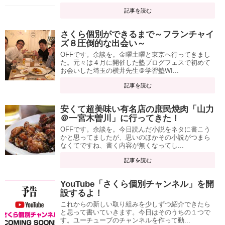
記事を読む
さくら個別ができるまで～フランチャイ
ズ８圧倒的な出会い～
OFFです。余談を。金曜土曜と東京へ行ってきまし
た。元々は４月に開催した塾ブログフェスで初めて
お会いした埼玉の横井先生＠学習塾WI...
記事を読む
安くて超美味い有名店の庶民焼肉「山力
＠一宮木曽川」に行ってきた！
OFFです。余談を。今日読んだ小説をネタに書こう
かと思ってましたが、思いのほかその小説がつまら
なくてですね、書く内容が無くなってし...
記事を読む
YouTube「さくら個別チャンネル」を開
設するよ！
これからの新しい取り組みを少しずつ紹介できたら
と思って書いていきます。今日はそのうちの１つで
す。ユーチューブのチャンネルを作って動...