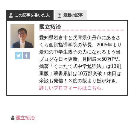
この記事を書いた人
最新の記事
國立拓治
愛知県岩倉市と兵庫県伊丹市にあるさ
くら個別指導学院の塾長。2005年より
愛知の中学生親子の力になれるよう当
ブログを日々更新。月間最大50万PV。
拙著「くにたて式中学勉強法」は13刷
重版！著書累計は10万部突破！休日は
余談も発信！３度の飯より飯が好き。
詳しいプロフィールはこちら。
國立拓治