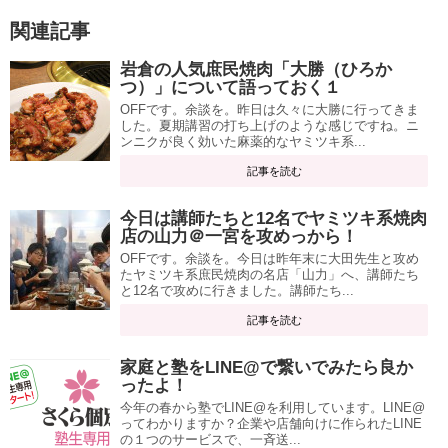
関連記事
岩倉の人気庶民焼肉「大勝（ひろか
つ）」について語っておく１
OFFです。余談を。昨日は久々に大勝に行ってきま
した。夏期講習の打ち上げのような感じですね。ニ
ンニクが良く効いた麻薬的なヤミツキ系...
記事を読む
今日は講師たちと12名でヤミツキ系焼肉
店の山力＠一宮を攻めっから！
OFFです。余談を。今日は昨年末に大田先生と攻め
たヤミツキ系庶民焼肉の名店「山力」へ、講師たち
と12名で攻めに行きました。講師たち...
記事を読む
家庭と塾をLINE@で繋いでみたら良か
ったよ！
今年の春から塾でLINE@を利用しています。LINE@
ってわかりますか？企業や店舗向けに作られたLINE
の１つのサービスで、一斉送...