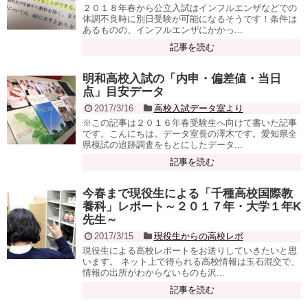
２０１８年春から公立入試はインフルエンザなどでの
体調不良時に別日受験が可能になるそうです！条件は
あるものの、インフルエンザにかかっ...
記事を読む
明和高校入試の「内申・偏差値・当日
点」目安データ
2017/3/16
高校入試データ室より
※この記事は２０１６年春受験生へ向けて書いた記事
です。こんにちは。データ室長の澤木です。愛知県全
県模試の追跡調査をもとにしたデータ...
記事を読む
今春まで現役生による「千種高校国際教
養科」レポート～２０１７年・大学１年K
先生～
2017/3/15
現役生からの高校レポ
現役生による高校レポートをお送りしていきたいと思
います。 ネット上で得られる高校情報は玉石混交で、
情報の出所がわからないものも沢...
記事を読む