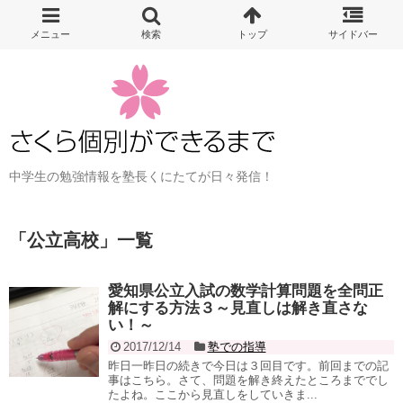
中学生の勉強情報を塾長くにたてが日々発信！
「
公立高校
」
一覧
愛知県公立入試の数学計算問題を全問正
解にする方法３～見直しは解き直さな
い！～
2017/12/14
塾での指導
昨日一昨日の続きで今日は３回目です。前回までの記
事はこちら。さて、問題を解き終えたところまででし
たよね。ここから見直しをしていきま...