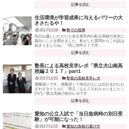
記事を読む
生活環境が学習成果に与えるパワーの大
きさたるや！
2017/11/28
塾での指導
先日お越しいただいた名古屋市内の私立高校の先生に
面白いことを聞きました。私がした質問からこの話は
始まりましたね。「同じ内申２７で卒...
記事を読む
塾長による高校見学レポ「県立犬山南高
校編２０１７」part1
2017/11/22
塾長の高校見学レポ
感慨深いです。感慨深くて地元の人には伝わるのにわ
ざわざタイトルに「県立」なんて入れちゃいました＼
(^o^)／県立高校の初のレポです...
記事を読む
愛知の公立入試で「当日急病時の別日受
験」が可能になった！
2017/11/15
愛知の高校の選び方