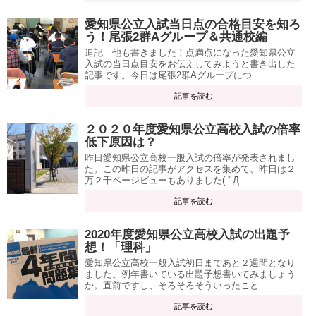
愛知県公立入試当日点の合格目安を知ろ
う！尾張2群Aグループ＆共通校編
追記 他も書きました！点満点になった愛知県公立
入試の当日点目安をお伝えしてみようと書き出した
記事です。今日は尾張2群Aグループにつ...
記事を読む
２０２０年度愛知県公立高校入試の倍率
低下原因は？
昨日愛知県公立高校一般入試の倍率が発表されまし
た。この昨日の記事がアクセスを集めて、昨日は２
万２千ページビューもありました( ﾟД...
記事を読む
2020年度愛知県公立高校入試の出題予
想！「理科」
愛知県公立高校一般入試初日まであと２週間となり
ました。例年書いている出題予想書いてみましょう
か。直前ですし、そろそろそういったこと...
記事を読む