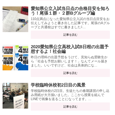
愛知県公立入試当日点の合格目安を知ろ
う！尾張１群・２群Bグループ編
110点満点になった愛知県公立入試の当日点目安をお
伝えしてみようと書き出した記事です。尾張のAグル
ープと共通校はすでに書きました⇩...
記事を読む
2020愛知県公立高校入試B日程の出題予
想するよ！社会編
昨日の理科の出題予想をうけて、見知らぬ受験生か
ら「社会も予想お願いします！」なんてメール届き
ました。いいですけど、社会は具体的にな...
記事を読む
学校臨時休校初2日目の風景
学校臨時休校の2日目。生徒たちの春期講習の申し込
み用紙が大方揃いました。ここから授業を組んで
LINEで画像を送ることになってます。...
記事を読む