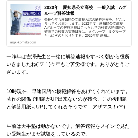
2020年 愛知県公立高校 一般入試 Aグ
ループ解答速報
塾長今年も愛知県公立高校入試の解答速報を、どこよ
りも早くお届けします。2022年度 愛知県公立高校
Aグループの解答速報はこちら↓↓学力検査の時間割の
確認学力検査の実施日程は、Ａグループ、Ｂグループ
ともに次のとおりとする。2020年度 愛知...
mgk-komaki.com
一昨年は吉澤先生と一緒に解答速報をすべく朝から役所
いきましたね(´▽｀)今年もご苦労様です。ありがとうご
ざいます。
10時現在、早速国語の模範解答をあげてくれています。
著作の関係で問題がUP出来ないのが残念。この後問題
と解答用紙もUPしてくれるそうです。アザマス！(^^)
午前は大手塾は動かないです。解答速報をメインで見た
い受験生がまだ試験をしているので。