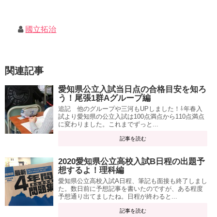
國立拓治
関連記事
愛知県公立入試当日点の合格目安を知ろ
う！尾張1群Aグループ編
追記 他のグループや三河もUPしました！⇩年春入
試より愛知県の公立入試は100点満点から110点満点
に変わりました。これまでずっと...
記事を読む
2020愛知県公立高校入試B日程の出題予
想するよ！理科編
愛知県公立高校入試A日程、筆記も面接も終了しまし
た。数日前に予想記事を書いたのですが、ある程度
予想通り出てましたね。日程が終わると...
記事を読む