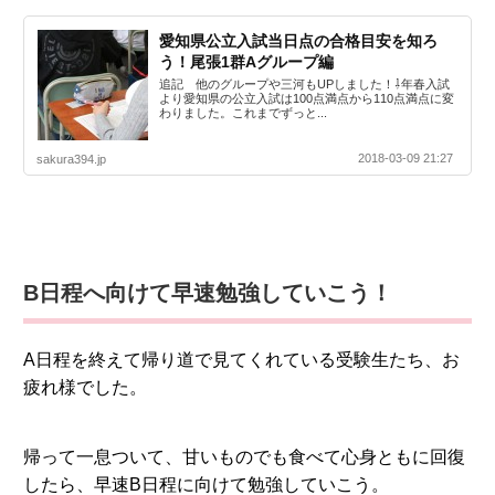
愛知県公立入試当日点の合格目安を知ろ
う！尾張1群Aグループ編
追記 他のグループや三河もUPしました！⇩年春入試
より愛知県の公立入試は100点満点から110点満点に変
わりました。これまでずっと...
2018-03-09 21:27
sakura394.jp
B日程へ向けて早速勉強していこう！
A日程を終えて帰り道で見てくれている受験生たち、お
疲れ様でした。
帰って一息ついて、甘いものでも食べて心身ともに回復
したら、早速B日程に向けて勉強していこう。