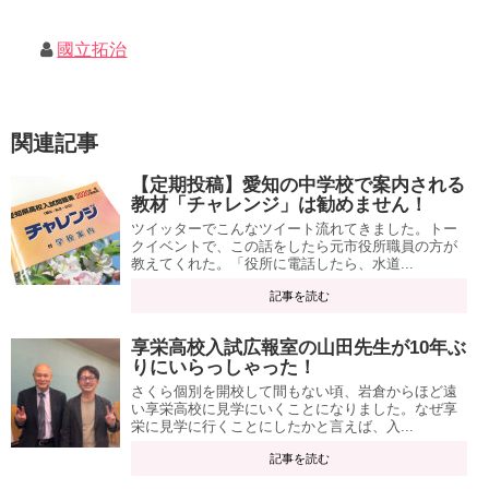
國立拓治
関連記事
【定期投稿】愛知の中学校で案内される
教材「チャレンジ」は勧めません！
ツイッターでこんなツイート流れてきました。トー
クイベントで、この話をしたら元市役所職員の方が
教えてくれた。「役所に電話したら、水道...
記事を読む
享栄高校入試広報室の山田先生が10年ぶ
りにいらっしゃった！
さくら個別を開校して間もない頃、岩倉からほど遠
い享栄高校に見学にいくことになりました。なぜ享
栄に見学に行くことにしたかと言えば、入...
記事を読む