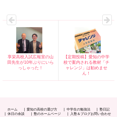
享栄高校入試広報室の山
【定期投稿】愛知の中学
田先生が10年ぶりにいら
校で案内される教材「チ
っしゃった！
ャレンジ」は勧めませ
ん！
ホーム
愛知の高校の選び方
中学生の勉強法
塾日記
休日の余談
塾のホームページ
入塾＆ブログお問い合わせ