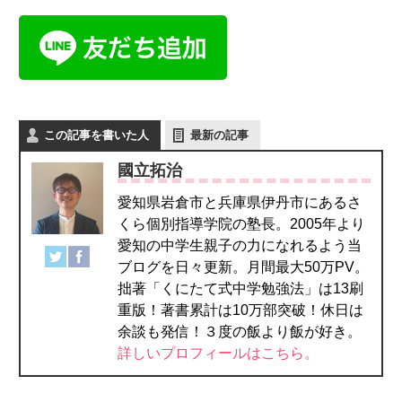
この記事を書いた人
最新の記事
國立拓治
愛知県岩倉市と兵庫県伊丹市にあるさ
くら個別指導学院の塾長。2005年より
愛知の中学生親子の力になれるよう当
ブログを日々更新。月間最大50万PV。
拙著「くにたて式中学勉強法」は13刷
重版！著書累計は10万部突破！休日は
余談も発信！３度の飯より飯が好き。
詳しいプロフィールはこちら。