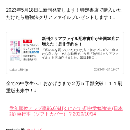
2023年5月18日に新刊発売します！特定書店で購入いた
だけたら勉強法クリアファイルプレゼントします！↓
新刊クリアファイル配布書店が全国30店に
増えた！是非予約を！
「私の本を買っていただいた方に何かプレゼント出来
たら良いな」そんな動機で、今回「勉強法クリアファ
イル」を沢山作りました。出版1冊目...
2023-04-24 19:07
sakura394.jp
全ての中学生へ！おかげさまで２万５千部突破！１１刷
重版出来中！↓
学年順位アップ率96.6%! [くにたて式]中学勉強法 (日本
語) 単行本（ソフトカバー） ? 2020/10/14
posted with
カエレバ