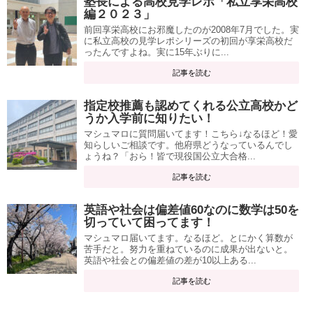
塾長による高校見学レポ「私立享栄高校
編２０２３」
前回享栄高校にお邪魔したのが2008年7月でした。実
に私立高校の見学レポシリーズの初回が享栄高校だ
ったんですよね。実に15年ぶりに...
記事を読む
指定校推薦も認めてくれる公立高校かど
うか入学前に知りたい！
マシュマロに質問届いてます！こちら↓なるほど！愛
知らしいご相談です。他府県どうなっているんでし
ょうね？「おら！皆で現役国公立大合格...
記事を読む
英語や社会は偏差値60なのに数学は50を
切っていて困ってます！
マシュマロ届いてます。なるほど。とにかく算数が
苦手だと。努力を重ねているのに成果が出ないと。
英語や社会との偏差値の差が10以上ある...
記事を読む