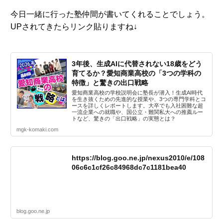
今日一緒に行った塾仲間が書いてくれることでしょう。
UPされてきたらリンク貼りますね↓
3年後、生成AIに代替されない18歳をどう
育てるか？愛知商業高校の「3つの学科の
特徴」と驚きの出口戦略
愛知商業高校の学校説明会に塾長が潜入！生成AI時代
を生き抜くための先進的な授業や、3つの専門学科とコ
ースを詳しくレポートします。大卒でも入社困難な超
一流企業への就職や、国公立・難関私大への推薦ルー
トなど、驚きの「出口戦略」の実態とは？
mgk-komaki.com
https://blog.goo.ne.jp/nexus2010/e/108
06c6c1cf26c84968dc7c1181bea40
blog.goo.ne.jp