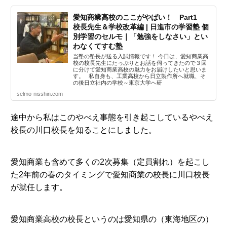
愛知商業高校のここがやばい！ Part1
校長先生＆学校改革編 | 日進市の学習塾 個
別学習のセルモ｜「勉強をしなさい」とい
わなくてすむ塾
当塾の塾長が送る入試情報です！ 今日は、愛知商業高
校の校長先生にたっぷりとお話を伺ってきたので３回
に分けて愛知商業高校の魅力をお届けしたいと思いま
す。 私自身も、工業高校から日立製作所へ就職、そ
の後日立社内の学校～東京大学へ研
selmo-nisshin.com
途中から私はこのやべえ事態を引き起こしているやべえ
校長の川口校長を知ることにしました。
愛知商業も含めて多くの2次募集（定員割れ）を起こし
た2年前の春のタイミングで愛知商業の校長に川口校長
が就任します。
愛知商業高校の校長というのは愛知県の（東海地区の）