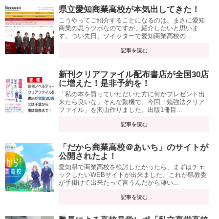
県立愛知商業高校が本気出してきた！
こうやってご紹介することになるのは、まさに愛知
商業の思うツボなのですが、紹介したいと思いま
す。つい先日、ツイッターで愛知商業高校の...
記事を読む
新刊クリアファイル配布書店が全国30店
に増えた！是非予約を！
「私の本を買っていただいた方に何かプレゼント出
来たら良いな」そんな動機で、今回「勉強法クリア
ファイル」を沢山作りました。出版1冊目...
記事を読む
「だから商業高校＠あいち」のサイトが
公開されたよ！
愛知県で商業高校を検討したかったら、まずはチェ
ックしたいWEBサイトが出来ました。これが県教委
が手掛けて出来たって言うんだから凄い...
記事を読む