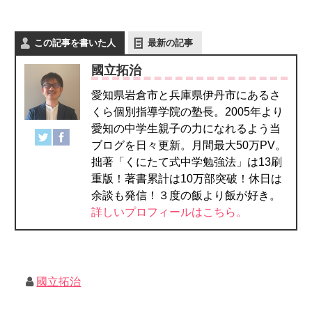
この記事を書いた人
最新の記事
國立拓治
愛知県岩倉市と兵庫県伊丹市にあるさ
くら個別指導学院の塾長。2005年より
愛知の中学生親子の力になれるよう当
ブログを日々更新。月間最大50万PV。
拙著「くにたて式中学勉強法」は13刷
重版！著書累計は10万部突破！休日は
余談も発信！３度の飯より飯が好き。
詳しいプロフィールはこちら。
國立拓治