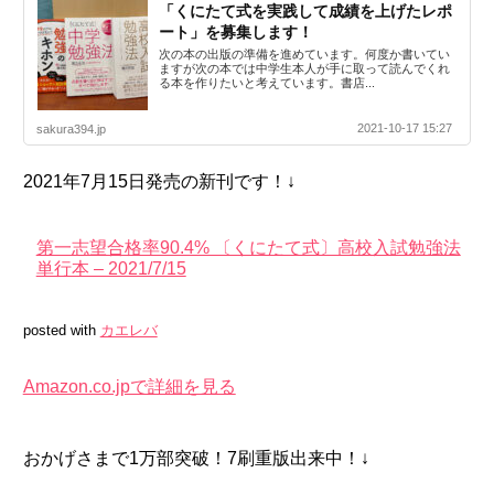
「くにたて式を実践して成績を上げたレポ
ート」を募集します！
次の本の出版の準備を進めています。何度か書いてい
ますが次の本では中学生本人が手に取って読んでくれ
る本を作りたいと考えています。書店...
2021-10-17 15:27
sakura394.jp
2021年7月15日発売の新刊です！↓
第一志望合格率90.4% 〔くにたて式〕高校入試勉強法
単行本 – 2021/7/15
posted with
カエレバ
Amazon.co.jpで詳細を見る
おかげさまで1万部突破！7刷重版出来中！↓