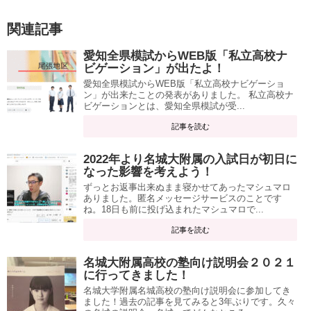
関連記事
愛知全県模試からWEB版「私立高校ナ
ビゲーション」が出たよ！
愛知全県模試からWEB版「私立高校ナビゲーショ
ン」が出来たことの発表がありました。 私立高校ナ
ビゲーションとは、愛知全県模試が受...
記事を読む
2022年より名城大附属の入試日が初日に
なった影響を考えよう！
ずっとお返事出来ぬまま寝かせてあったマシュマロ
ありました。匿名メッセージサービスのことです
ね。18日も前に投げ込まれたマシュマロで...
記事を読む
名城大附属高校の塾向け説明会２０２１
に行ってきました！
名城大学附属名城高校の塾向け説明会に参加してき
ました！過去の記事を見てみると3年ぶりです。久々