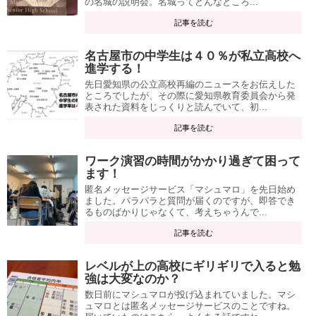
の名城の説明会。名城ってどんなところ...
記事を読む
名古屋市の中学生は４０％が私立高校へ
進学する！
先日愛知県の公立高校再編のニュースをお伝えした
ところでしたが、その際に愛知県教育委員会から発
表された資料をじっくりと読んでいて、初...
記事を読む
ワーク演習の時間がかかり過ぎて困って
ます！
匿名メッセージサービス「マシュマロ」を先日始め
ました。パラパラと質問が届くのですが、即答でき
るものばかりじゃなくて、考えちゃうんで...
記事を読む
レベルが上の高校にギリギリで入ると勉
強は大変なのか？
数日前にマシュマロが投げ込まれていました。マシ
ュマロとは匿名メッセージサービスのことですね。