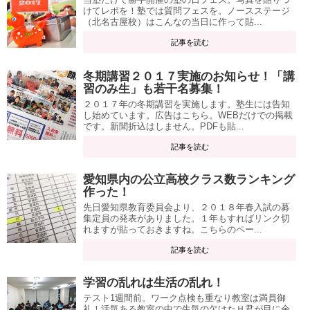
けてレポを！塾では質問フェスを。ノースステージ
（北名古屋校）はこんなの当日に作って貼...
記事を読む
冬期講習２０１７実施のお知らせ！「講
習のみ生」も若干名募集！
２０１７年の冬期講習を実施します。塾生には告知
し始めています。広告はこちら。WEBだけでの掲載
です。新聞折込はしません。PDFも貼...
記事を読む
愛知県内の公立高校クラス数ランキング
作った！
先日愛知県教育委員会より、２０１８年春入試の募
集定員の発表がありました。１年もすればリンク切
れますが貼っておきますね。こちらのペー...
記事を読む
学習の乱れは生活の乱れ！
テスト1週間前。ワーク点検も重なり教室は満員御
礼！活気ある教室の中で生気の欠けたＨ君が目に余