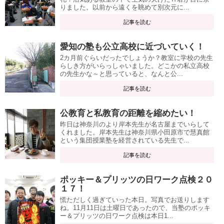
りました。以前から遠くを眺めて別次元に...
記事を読む
愛知の塾も公立高校に近づいていく！
2カ月前ぐらいだったでしょうか？教室に学校の先生
らしき方がいらっしゃいました。どこかの私立高校
の先生かな～と思っていると、なんと公...
記事を読む
公教育と私教育の距離を縮めたい！
昨日は神奈川のより岸本先生が名古屋までいらして
くれました。岸本先生は神奈川県小田原市で慧真館
という集団授業塾を経営されている先生で...
記事を読む
ポッキー＆プリッツの日ワーク点検２０
１７！
慌ただしく過ぎていった本日。写真でお送りします
ね。11月11日は土曜日であったので、当塾のポッキ
ー＆プリッツの日ワーク点検は本日1...