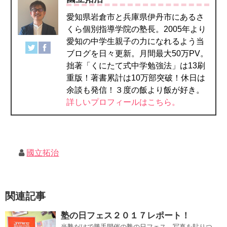
愛知県岩倉市と兵庫県伊丹市にあるさ
くら個別指導学院の塾長。2005年より
愛知の中学生親子の力になれるよう当
ブログを日々更新。月間最大50万PV。
拙著「くにたて式中学勉強法」は13刷
重版！著書累計は10万部突破！休日は
余談も発信！３度の飯より飯が好き。
詳しいプロフィールはこちら。
國立拓治
関連記事
塾の日フェス２０１７レポート！
当塾だけで勝手開催の塾の日フェス。写真を貼りつ