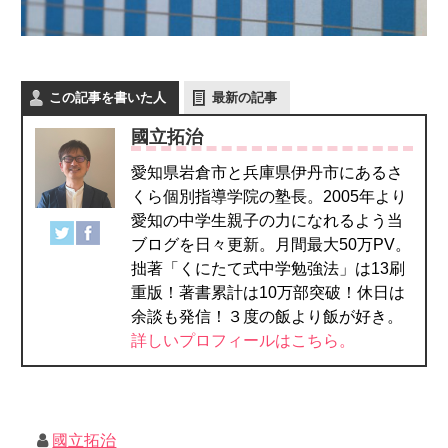
この記事を書いた人
最新の記事
國立拓治
愛知県岩倉市と兵庫県伊丹市にあるさ
くら個別指導学院の塾長。2005年より
愛知の中学生親子の力になれるよう当
ブログを日々更新。月間最大50万PV。
拙著「くにたて式中学勉強法」は13刷
重版！著書累計は10万部突破！休日は
余談も発信！３度の飯より飯が好き。
詳しいプロフィールはこちら。
國立拓治