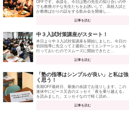
OFFです。余談を。今日は塾の先生の知り合いの中
でも教務ガチな先生たちをお誘いして、高校入試と
か教務ばかりの話をする飲み会を開催し...
記事を読む
中３入試対策講座がスタート！
本日より中３入試対策講座を開始しました。今日の
初回指導に先立って２週前にオリエンテーションを
行っておいたのでスムーズに開始できたと...
記事を読む
「塾の指導はシンプルが良い」と私は強
く思う！
長期OFF最終日、最後の余談でお送りします。この
連休中にピース又吉のエッセイ「夜を乗り越える」
を読みました。エッセイなので軽く読め...
記事を読む