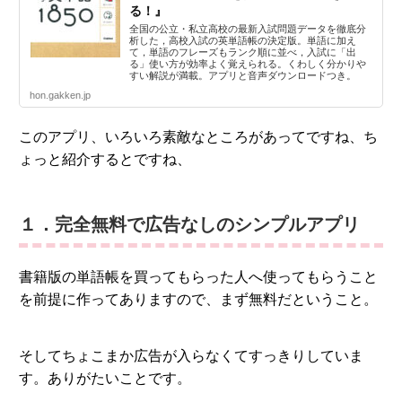
る！』
全国の公立・私立高校の最新入試問題データを徹底分
析した，高校入試の英単語帳の決定版。単語に加え
て，単語のフレーズもランク順に並べ，入試に「出
る」使い方が効率よく覚えられる。くわしく分かりや
すい解説が満載。アプリと音声ダウンロードつき。
hon.gakken.jp
このアプリ、いろいろ素敵なところがあってですね、ち
ょっと紹介するとですね、
１．完全無料で広告なしのシンプルアプリ
書籍版の単語帳を買ってもらった人へ使ってもらうこと
を前提に作ってありますので、まず無料だということ。
そしてちょこまか広告が入らなくてすっきりしていま
す。ありがたいことです。