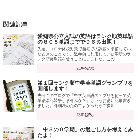
関連記事
愛知県公立入試の英語はランク順英単語
の８０５単語までで９６％出題！
先週、コロナ休校対策で自宅での課題を準備してい
たときのことです。数年前に利用していた学研のラ
ンク順英単語を使うことにしました。この...
記事を読む
第１回ランク順中学英単語グランプリを
開催します！
先日このブログで「中学英単語のアプリを使って英
単語暗記競争しませんか？」というお誘い記事書き
ました。詳細決めたのでよかったらご参加...
記事を読む
「中３の０学期」の過ごし方を考えてみ
たよ！