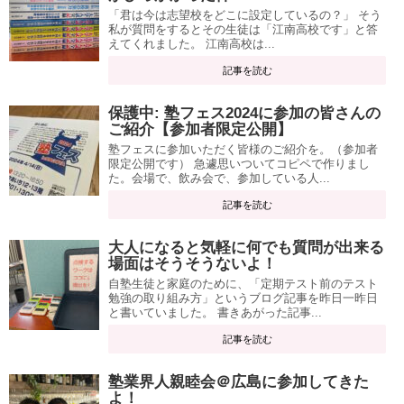
「君は今は志望校をどこに設定しているの？」 そう
私が質問をするとその生徒は「江南高校です」と答
えてくれました。 江南高校は...
記事を読む
保護中: 塾フェス2024に参加の皆さんの
ご紹介【参加者限定公開】
塾フェスに参加いただく皆様のご紹介を。（参加者
限定公開です） 急遽思いついてコピペで作りまし
た。会場で、飲み会で、参加している人...
記事を読む
大人になると気軽に何でも質問が出来る
場面はそうそうないよ！
自塾生徒と家庭のために、「定期テスト前のテスト
勉強の取り組み方」というブログ記事を昨日一昨日
と書いていました。 書きあがった記事...
記事を読む
塾業界人親睦会＠広島に参加してきた
よ！