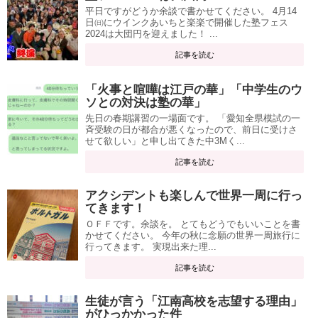
平日ですがどうか余談で書かせてください。 4月14
日㈰にウインクあいちと楽楽で開催した塾フェス
2024は大団円を迎えました！ ...
記事を読む
「火事と喧嘩は江戸の華」「中学生のウ
ソとの対決は塾の華」
先日の春期講習の一場面です。 「愛知全県模試の一
斉受験の日が都合が悪くなったので、前日に受けさ
せて欲しい」と申し出てきた中3Mく...
記事を読む
アクシデントも楽しんで世界一周に行っ
てきます！
ＯＦＦです。余談を。 とてもどうでもいいことを書
かせてください。 今年の秋に念願の世界一周旅行に
行ってきます。 実現出来た理...
記事を読む
生徒が言う「江南高校を志望する理由」
がひっかかった件