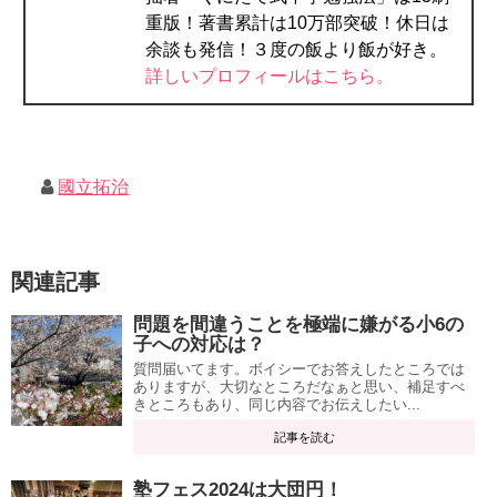
重版！著書累計は10万部突破！休日は
余談も発信！３度の飯より飯が好き。
詳しいプロフィールはこちら。
國立拓治
関連記事
問題を間違うことを極端に嫌がる小6の
子への対応は？
質問届いてます。ボイシーでお答えしたところでは
ありますが、大切なところだなぁと思い、補足すべ
きところもあり、同じ内容でお伝えしたい...
記事を読む
塾フェス2024は大団円！