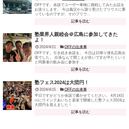
OFFです。余談でユーザー車検に挑戦してみたお話を
お送りします。 今は義父から譲り受けたプリウスに乗
っているのですが、そのプリウ...
記事を読む
塾業界人親睦会＠広島に参加してきた
よ！
2024/4/21
OFFの出来事
OFFです。引き続き余談を。 今日は日帰り弾丸広島出
張でした。 出張なんて聞こえが良いですが平たくいう
と同業者の飲み会に参加す...
記事を読む
塾フェス2024は大団円！
2024/4/15
OFFの出来事
平日ですがどうか余談で書かせてください。 4月14日
㈰にウインクあいちと楽楽で開催した塾フェス2024は
大団円を迎えました！ ...
記事を読む