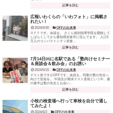
記事を読む
広報いわくらの「いわフォト」に掲載さ
れたい！
2024/6/30
OFFの出来事
ＯＦＦです。余談を。 さくら個別指導学院を開校して
しばらくしてから愛知県岩倉市に住んでます。 人口5
万人のコンパクトシティ岩倉...
記事を読む
7月14日㈰に名駅である「塾向けセミナー
＆座談会＆飲み会」のお誘い
2024/6/15
OFFの出来事
テスト前ですがOFFです。余談を。同業の塾の先生へ
向けて告知を。 中高生が期末テスト直前という中、週
の後半は塾の先生とお会い...
記事を読む
小牧の検査場へ行って車検を自分で通し
てみたよ！
2024/6/2
OFFの出来事