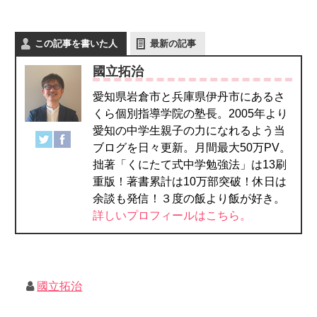
この記事を書いた人
最新の記事
國立拓治
愛知県岩倉市と兵庫県伊丹市にあるさ
くら個別指導学院の塾長。2005年より
愛知の中学生親子の力になれるよう当
ブログを日々更新。月間最大50万PV。
拙著「くにたて式中学勉強法」は13刷
重版！著書累計は10万部突破！休日は
余談も発信！３度の飯より飯が好き。
詳しいプロフィールはこちら。
國立拓治