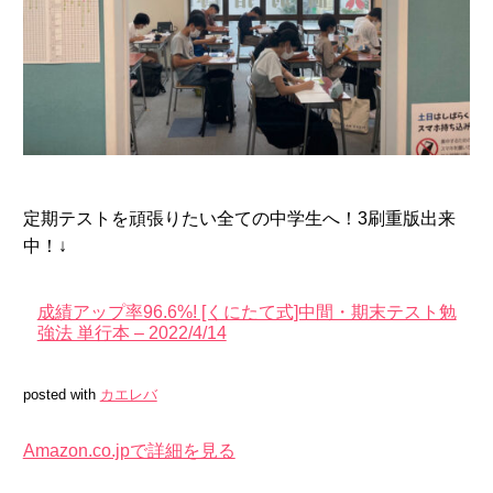
定期テストを頑張りたい全ての中学生へ！3刷重版出来
中！↓
成績アップ率96.6%! [くにたて式]中間・期末テスト勉
強法 単行本 – 2022/4/14
posted with
カエレバ
Amazon.co.jpで詳細を見る