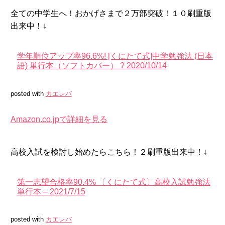
全ての中学生へ！おかげさまで２万部突破！１０刷重版
出来中！↓
学年順位アップ率96.6%! [くにたて式]中学勉強法 (日本
語) 単行本（ソフトカバー） ? 2020/10/14
posted with
カエレバ
Amazon.co.jpで詳細を見る
高校入試を検討し始めたらこちら！２刷重版出来中！↓
第一志望合格率90.4% 〔くにたて式〕高校入試勉強法
単行本 – 2021/7/15
posted with
カエレバ