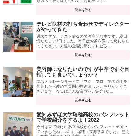
頑張って取り組んでいて、定期テスト...
記事を読む
テレビ取材の打ち合わせでディレクター
がやってきた！
週末ですが、テスト前なので教室開放中です。終日
慌ただしい1日でした。今日はお茶を濁して終わらせ
てください。来週の金曜に塾にテレビ取...
記事を読む
美容師になりたいのですが中卒ですぐ目
指しても良いでしょうか？
匿名メッセージサービス「マシュマロ」での質問を
募集したら改めて質問が届きました。ありがとうご
ざいます。今日はこんな質問をご紹介↓な...
記事を読む
愛知みずほ大学瑞穂高校のパンフレット
で学校紹介をするよ！2022
今日は立て続けに私立高校からパンフレットが届い
ていましたね。 椙山、瑞穂、東海学園でした。 塾向