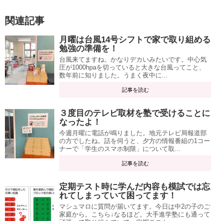
関連記事
月曜は台風14号シフトで家で取り組める
勉強の準備を！
台風来てますね。かなりデカいみたいです。中心気
圧が1000hpaを切っていると大きな台風ってこと、
数年前に知りました。うまく夜中に...
記事を読む
３度目のテレビ取材を塾で受けることに
なったよ！
今週月曜に電話が鳴りました。地元テレビ局報道部
の方でしたね。話を伺うと、夕方の情報番組の1コー
ナーで「学生のスマホ制限」について取...
記事を読む
定期テスト時に学んだ内容も模試では忘
れてしまっていて困ってます！
マシュマロに質問が届いてます。今日は中2の子のご
家庭から。こちら↓なるほど。大手進学塾にも通って