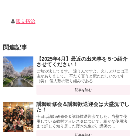
國立拓治
関連記事
【2025年4月】最近の出来事を５つ紹介
させてください！
ご無沙汰してます。 違うんですよ。久しぶりには理
由がありまして。 平たく言うと慌ただしいのです
（笑） 個人塾の取り組みである...
記事を読む
講師研修会＆講師歓送迎会は大盛況でし
た！
今日は講師研修会＆講師歓送迎会でした。当塾で使
用している教材フォレスタについて、細かな使用法
まで詳しく知り尽した澤木先生が、講師の...
記事を読む