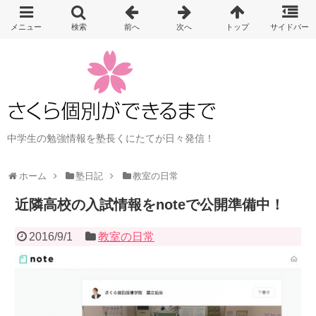
中学生の勉強情報を塾長くにたてが日々発信！
ホーム
塾日記
教室の日常
近隣高校の入試情報をnoteで公開準備中！
2016/9/1
教室の日常