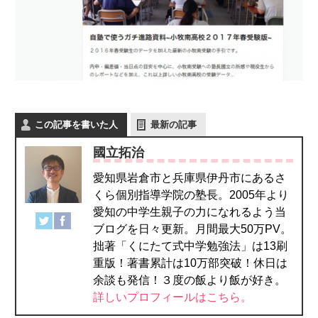
この記事を書いた人
最新の記事
國立拓治
愛知県岩倉市と兵庫県伊丹市にあるさ
くら個別指導学院の塾長。2005年より
愛知の中学生親子の力になれるよう当
ブログを日々更新。月間最大50万PV。
拙著「くにたて式中学勉強法」は13刷
重版！著書累計は10万部突破！休日は
余談も発信！３度の飯より飯が好き。
詳しいプロフィールはこちら。