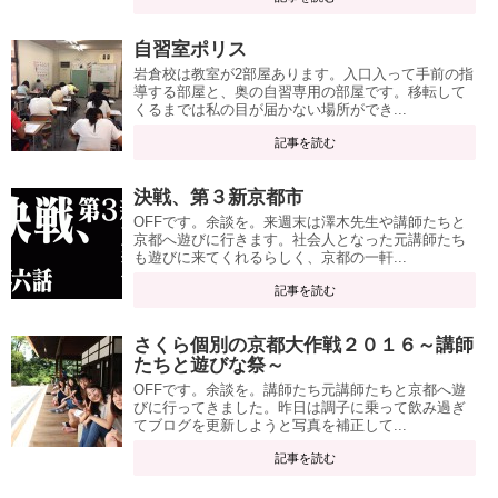
自習室ポリス
岩倉校は教室が2部屋あります。入口入って手前の指
導する部屋と、奥の自習専用の部屋です。移転して
くるまでは私の目が届かない場所ができ...
記事を読む
決戦、第３新京都市
OFFです。余談を。来週末は澤木先生や講師たちと
京都へ遊びに行きます。社会人となった元講師たち
も遊びに来てくれるらしく、京都の一軒...
記事を読む
さくら個別の京都大作戦２０１６～講師
たちと遊びな祭～
OFFです。余談を。講師たち元講師たちと京都へ遊
びに行ってきました。昨日は調子に乗って飲み過ぎ
てブログを更新しようと写真を補正して...
記事を読む