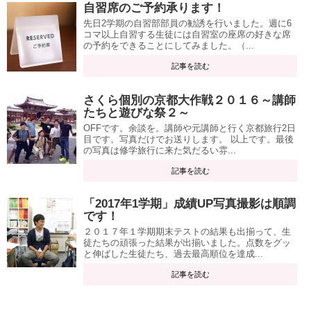
自習席のご予約承ります！
先日2学期の自習部部員の勧誘を行いました。週に6
コマ以上自習する生徒には自習室の座席の好きな席
の予約をできることにしてみました。（...
記事を読む
さくら個別の京都大作戦２０１６～講師
たちと遊びな祭２～
OFFです。余談を。講師や元講師と行く京都旅行2日
目です。写真だけでお送りします。 以上です。最後
の写真は修学旅行に来た気だるい雰...
記事を読む
「2017年1学期」成績UP写真撮影は順調
です！
２０１７年１学期期末テストの結果も出揃って、生
徒たちの頑張った結果が出揃いました。点数をグッ
と伸ばした生徒たち、過去最高順位を達成...
記事を読む