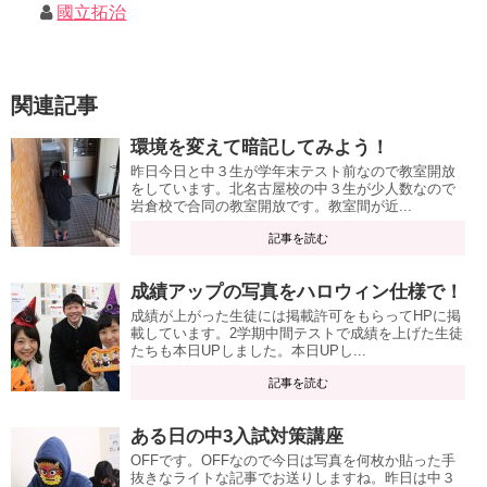
國立拓治
関連記事
環境を変えて暗記してみよう！
昨日今日と中３生が学年末テスト前なので教室開放
をしています。北名古屋校の中３生が少人数なので
岩倉校で合同の教室開放です。教室間が近...
記事を読む
成績アップの写真をハロウィン仕様で！
成績が上がった生徒には掲載許可をもらってHPに掲
載しています。2学期中間テストで成績を上げた生徒
たちも本日UPしました。本日UPし...
記事を読む
ある日の中3入試対策講座
OFFです。OFFなので今日は写真を何枚か貼った手
抜きなライトな記事でお送りしますね。昨日は中３