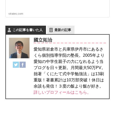
virates.com
この記事を書いた人
最新の記事
國立拓治
愛知県岩倉市と兵庫県伊丹市にあるさ
くら個別指導学院の塾長。2005年より
愛知の中学生親子の力になれるよう当
ブログを日々更新。月間最大50万PV。
拙著「くにたて式中学勉強法」は13刷
重版！著書累計は10万部突破！休日は
余談も発信！３度の飯より飯が好き。
詳しいプロフィールはこちら。