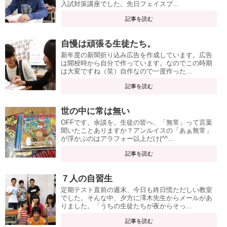
入試対策講座でした。先日フェイスブ...
記事を読む
自慢は頑張る生徒たち。
新年度の新聞折り込み広告を作成しています。広告
は開校時から自分で作っています。なのでこの時期
は大変ですね（笑）自作なので一度作った...
記事を読む
世の中に常は無い
OFFです。余談を。生徒の皆へ、「無常」って言葉
聞いたことありますか？アンルイスの「あぁ無常」
が浮かぶのはアラフォー以上だけ(^^...
記事を読む
７人の自習生
定期テスト直前の週末、今日も終日慌ただしい教室
でした。そんな中、夕方に澤木先生からメールがあ
りました。「うちの生徒たちが夜からそっ...
記事を読む