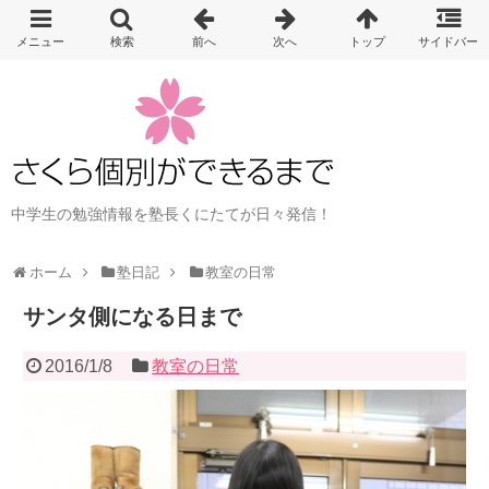
中学生の勉強情報を塾長くにたてが日々発信！
ホーム
塾日記
教室の日常
サンタ側になる日まで
2016/1/8
教室の日常