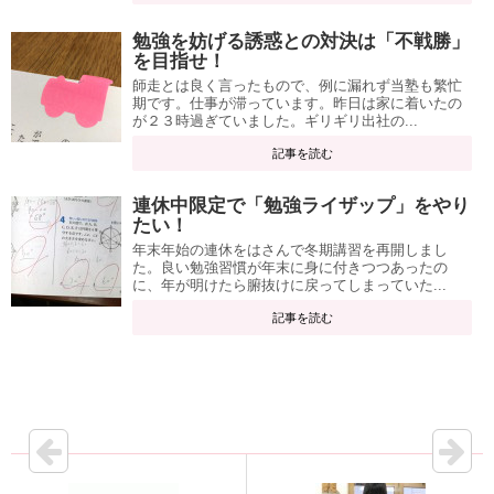
勉強を妨げる誘惑との対決は「不戦勝」
を目指せ！
師走とは良く言ったもので、例に漏れず当塾も繁忙
期です。仕事が滞っています。昨日は家に着いたの
が２３時過ぎていました。ギリギリ出社の...
記事を読む
連休中限定で「勉強ライザップ」をやり
たい！
年末年始の連休をはさんで冬期講習を再開しまし
た。良い勉強習慣が年末に身に付きつつあったの
に、年が明けたら腑抜けに戻ってしまっていた...
記事を読む