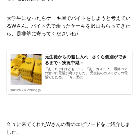
大学生になったらケーキ屋でバイトをしようと考えてい
るWさん。バイト先で余ったケーキを沢山もらってきた
ら、是非塾に寄ってくださいね♪
元生徒からの差し入れ | さくら個別ができ
るまで～実況中継～
「あ、Hですけどぉ・・」 「あ、カスミ？」 最終コマ
の途中に電話が鳴りました。 元生徒のカスミからの電
話でしたね。 「今、塾に...
sakura394.exblog.jp
久々に来てくれたWさんの昔のエピソードをご紹介しま
した。