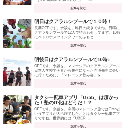
記事を読む
明日はクアラルンプールで１０時！
長期OFFです。余談を。昨日の続きですね。日曜に
クアラルンプールで12人で待合わせしてます。10時
にペトロナスツインタワーのふもと...
記事を読む
明後日はクアラルンプールで10時♪
OFFです。余談を。マレーシアのクアラルンプール
日本人学校で今春から先生になった寺澤先生に会い
に行くために、「マレーシア飲み会」を...
記事を読む
タクシー配車アプリ「Grab」は凄かっ
た！塾のIT化はどうだ！？
OFFです。余談を。今回のマレーシア旅ではGrabと
いうアプリが大活躍でした。とはタクシー配車アプ
リですね。世界的には「UBER（...
記事を読む