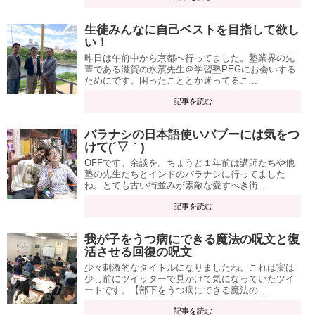
生徒みんなに自己ベストを目指して欲し
い！
昨日は午前中から京都へ行ってました。塾業界の先
輩である滋賀の永濱先生＠学習塾PEGにお会いする
ためにです。困ったこととか迷ってるこ...
記事を読む
バラナシの日本語使いバブーには気をつ
けて(´▽｀)
OFFです。余談を。ちょうど１年前は講師たちや他
塾の先生たちとインドのバラナシに行ってました
ね。とても古い街並みが素敵な愛すべき街...
記事を読む
我が子をうつ病にできる魔法の呪文と復
活させる回復の呪文
少々刺激的なタイトルになりましたね。これは実は
少し前にツイッターで見かけて気になっていたツイ
ートです。【部下をうつ病にできる魔法の...
記事を読む