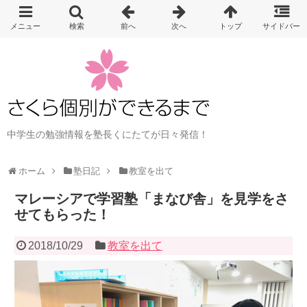
中学生の勉強情報を塾長くにたてが日々発信！
ホーム
塾日記
教室を出て
マレーシアで学習塾「まなび舎」を見学をさ
せてもらった！
2018/10/29
教室を出て