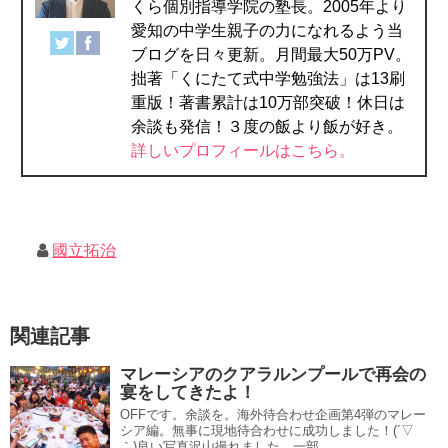
くら個別指導学院の塾長。2005年より
愛知の中学生親子の力になれるよう当
ブログを日々更新。月間最大50万PV。
拙著「くにたて式中学勉強法」は13刷
重版！著書累計は10万部突破！休日は
余談も発信！３度の飯より飯が好き。
詳しいプロフィールはこちら。
國立拓治
関連記事
マレーシアのクアラルンプールで再会の
宴をしてきたよ！
OFFです。余談を。海外待合わせ企画第4弾のマレー
シア編。無事に現地待合わせに成功しました！(´▽
｀)良い写真沢山撮れました。一部...