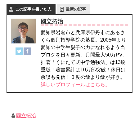
この記事を書いた人
最新の記事
國立拓治
愛知県岩倉市と兵庫県伊丹市にあるさ
くら個別指導学院の塾長。2005年より
愛知の中学生親子の力になれるよう当
ブログを日々更新。月間最大50万PV。
拙著「くにたて式中学勉強法」は13刷
重版！著書累計は10万部突破！休日は
余談も発信！３度の飯より飯が好き。
詳しいプロフィールはこちら。
國立拓治