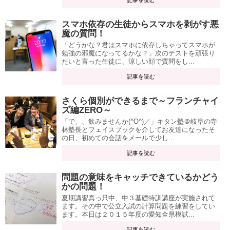
スマホ依存の生徒からスマホを剥がす悪
魔の質問！
「どうかな？君はスマホに依存しちゃってスマホが
勉強の邪魔になってるかな？」次のテストを頑張り
たいと言った生徒に、涼しい顔で質問をし...
記事を読む
さくら個別ができるまで～フランチャイ
ズ編ZERO～
「で、、飲みませんか(^O^)／」キタン塾＠岐阜の寺
林塾長とフェイスブックを介してお友達になったそ
の日、初めての会話をメールで少し...
記事を読む
問題の意味をキャッチできているかどう
かの問題！
夏期講習真っ只中、中３基礎特訓講座が実施されて
ます。その中で公立入試の計算問題を練習をしてい
ます。本日は２０１５年度の愛知全県模試...
記事を読む