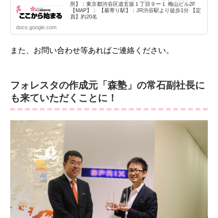
所】：東京都渋谷区道玄坂１丁目９ー１ 梅山ビル2F
【MAP】： 【最寄り駅】：JR渋谷駅より徒歩1分 【定
員】約20名
docs.google.com
また、お問い合わせ等あればご連絡ください。
フォレスタの作成元「森塾」の常石副社長に
も来ていただくことに！