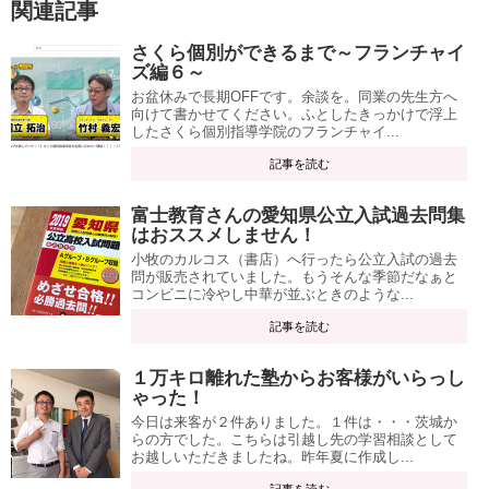
関連記事
さくら個別ができるまで～フランチャイ
ズ編６～
お盆休みで長期OFFです。余談を。同業の先生方へ
向けて書かせてください。ふとしたきっかけで浮上
したさくら個別指導学院のフランチャイ...
記事を読む
富士教育さんの愛知県公立入試過去問集
はおススメしません！
小牧のカルコス（書店）へ行ったら公立入試の過去
問が販売されていました。もうそんな季節だなぁと
コンビニに冷やし中華が並ぶときのような...
記事を読む
１万キロ離れた塾からお客様がいらっし
ゃった！
今日は来客が２件ありました。１件は・・・茨城か
らの方でした。こちらは引越し先の学習相談として
お越しいただきましたね。昨年夏に作成し...
記事を読む