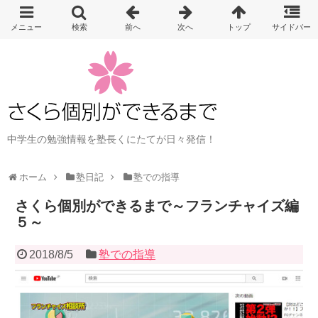
中学生の勉強情報を塾長くにたてが日々発信！
ホーム
塾日記
塾での指導
さくら個別ができるまで～フランチャイズ編
５～
2018/8/5
塾での指導