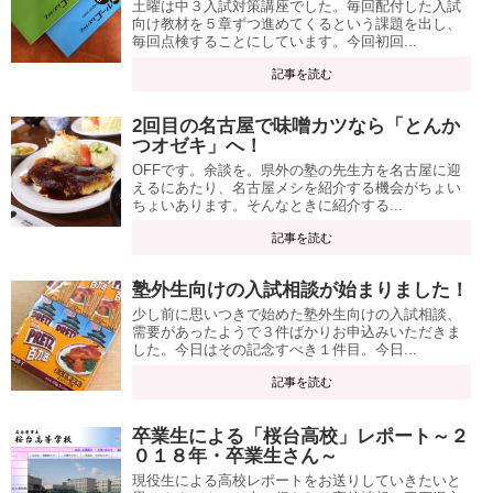
土曜は中３入試対策講座でした。毎回配付した入試
向け教材を５章ずつ進めてくるという課題を出し、
毎回点検することにしています。今回初回...
記事を読む
2回目の名古屋で味噌カツなら「とんか
つオゼキ」へ！
OFFです。余談を。県外の塾の先生方を名古屋に迎
えるにあたり、名古屋メシを紹介する機会がちょい
ちょいあります。そんなときに紹介する...
記事を読む
塾外生向けの入試相談が始まりました！
少し前に思いつきで始めた塾外生向けの入試相談、
需要があったようで３件ばかりお申込みいただきま
した。今日はその記念すべき１件目。今日...
記事を読む
卒業生による「桜台高校」レポート～２
０１８年・卒業生さん～
現役生による高校レポートをお送りしていきたいと