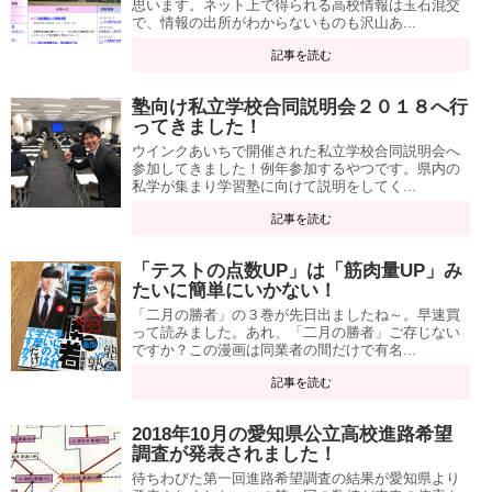
思います。ネット上で得られる高校情報は玉石混交
で、情報の出所がわからないものも沢山あ...
記事を読む
塾向け私立学校合同説明会２０１８へ行
ってきました！
ウインクあいちで開催された私立学校合同説明会へ
参加してきました！例年参加するやつです。県内の
私学が集まり学習塾に向けて説明をしてく...
記事を読む
「テストの点数UP」は「筋肉量UP」み
たいに簡単にいかない！
「二月の勝者」の３巻が先日出ましたね～。早速買
って読みました。あれ、「二月の勝者」ご存じない
ですか？この漫画は同業者の間だけで有名...
記事を読む
2018年10月の愛知県公立高校進路希望
調査が発表されました！
待ちわびた第一回進路希望調査の結果が愛知県より