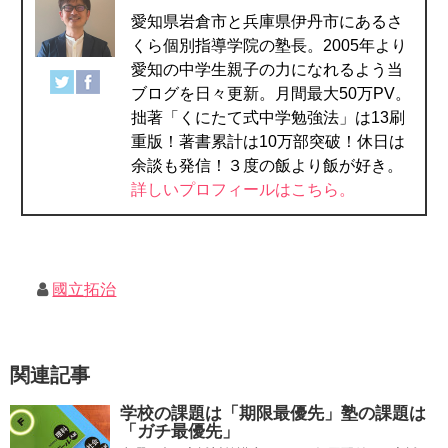
愛知県岩倉市と兵庫県伊丹市にあるさ
くら個別指導学院の塾長。2005年より
愛知の中学生親子の力になれるよう当
ブログを日々更新。月間最大50万PV。
拙著「くにたて式中学勉強法」は13刷
重版！著書累計は10万部突破！休日は
余談も発信！３度の飯より飯が好き。
詳しいプロフィールはこちら。
國立拓治
関連記事
学校の課題は「期限最優先」塾の課題は
「ガチ最優先」