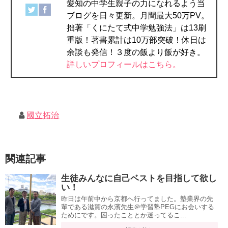
愛知の中学生親子の力になれるよう当
ブログを日々更新。月間最大50万PV。
拙著「くにたて式中学勉強法」は13刷
重版！著書累計は10万部突破！休日は
余談も発信！３度の飯より飯が好き。
詳しいプロフィールはこちら。
國立拓治
関連記事
生徒みんなに自己ベストを目指して欲し
い！
昨日は午前中から京都へ行ってました。塾業界の先
輩である滋賀の永濱先生＠学習塾PEGにお会いする
ためにです。困ったこととか迷ってるこ...