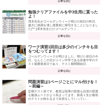
記事を読む
勉強クリアファイルを中3生用に貰った
よ！
澤木先生がゴールデンウィーク明けの初日の昨日、
盛大に体調を壊し授業前に帰宅することになりまし
た(^^;)澤木先生だけゴールデンウィ...
記事を読む
ワーク演習1回目は多少のインチキも目
をつむってます！
ゴールデンウィークが明けました。明けた初日の今
日、なんとこの日がメイン中学である岩倉中学のテ
スト範囲発表日であり、テスト期間開始日...
記事を読む
問題演習は1ページごとにマル付けを！
～前編～
定期テスト前です。教室は指導の部屋も自習の部屋
も勉強ムードがより高まってます。新高１生が最初
のテストが終わるまで自習をしていってい...