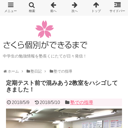
中学生の勉強情報を塾長くにたてが日々発信！
ホーム
塾日記
塾での指導
定期テスト前で混みあう2教室をハシゴして
きました！
2018/5/9
2018/5/10
塾での指導