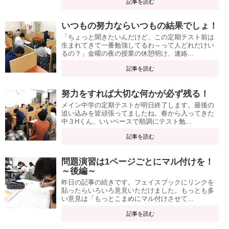
記事を読む
いつもの努力ならいつもの結果でしょ！
「ちょっと聞きたいんだけど、この定期テスト前は
生まれてきて一番勉強してるわ～って人どれだけい
るの？」金曜の夜の授業の休憩明け、連絡...
記事を読む
努力をすれば大切な何かが必ず残る！
メイン中学の定期テストが明日終了します。最後の
追い込みを皆頑張ってましたね。春から入ってきた
中３Hくん、いいペースで順調にテスト勉...
記事を読む
問題演習は1ページごとにマル付けを！
～後編～
昨日の記事の続きです。フェイスブックにリンクを
貼ったらいろいろ意見いただけました。もっとも多
い意見は「もっとこまめにマル付けさせて...
記事を読む