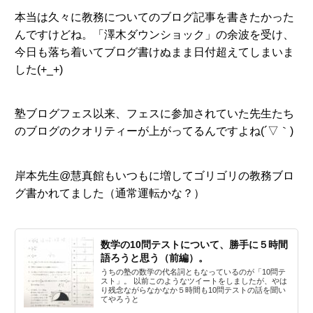
本当は久々に教務についてのブログ記事を書きたかった
んですけどね。「澤木ダウンショック」の余波を受け、
今日も落ち着いてブログ書けぬまま日付超えてしまいま
した(+_+)
塾ブログフェス以来、フェスに参加されていた先生たち
のブログのクオリティーが上がってるんですよね(´▽｀)
岸本先生@慧真館もいつもに増してゴリゴリの教務ブロ
グ書かれてました（通常運転かな？）
数学の10問テストについて、勝手に５時間
語ろうと思う（前編）。
うちの塾の数学の代名詞ともなっているのが「10問テ
スト」。 以前このようなツイートをしましたが、やは
り残念ながらなかなか５時間も10問テストの話を聞い
てやろうと