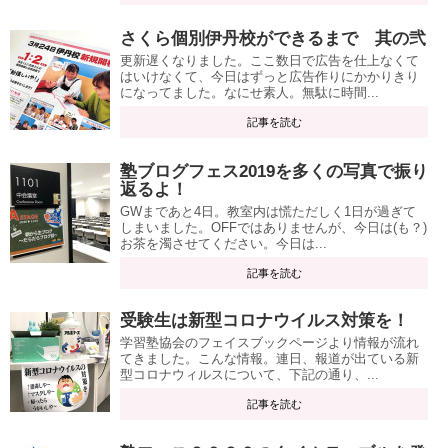
さくら個別伊丹校ができるまで 其の弐
更新遅くなりました。ここ数日で広告を仕上なくて
はいけなくて、今日はずっと広告作りにかかりきり
になってました。なにせ素人。無駄に時間...
記事を読む
塾ブログフェス2019を多くの写真で振り
返るよ！
GWまであと4日。教室内は慌ただしく1日が過ぎて
しまいました。OFFではありませんが、今日は(も？)
お茶を濁させてください。今日は...
記事を読む
受験生は新型コロナウイルス対策を！
学習塾協会のフェイスブックページより情報が流れ
てきました。こんな情報。連日、報道が出ている新
型コロナウィルスについて、下記の通り、...
記事を読む