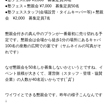
●塾フェス＋懇親会 ¥7,000 募集定員50名
●塾フェススタッフ(会場設営・タイムキーパー等)＋懇親
会 ¥2,000 募集定員7名
懇親会付きの真ん中のプランが一番最初に売り切れる予
定です。懇親会は会場から徒歩1分の場所にあるキャパ
100名の座敷の広間での宴です（サムネイルの写真がそ
れです）
なぜ懇親会を50名しか募集しないかというとですね、イ
ベント規模が大きくて、運営側（スタッフ・登壇・協賛
企業）の人数が40名近いからです( ﾟДﾟ)
ワイワイとできる懇親会です。昨年の様子こんなんです
↓