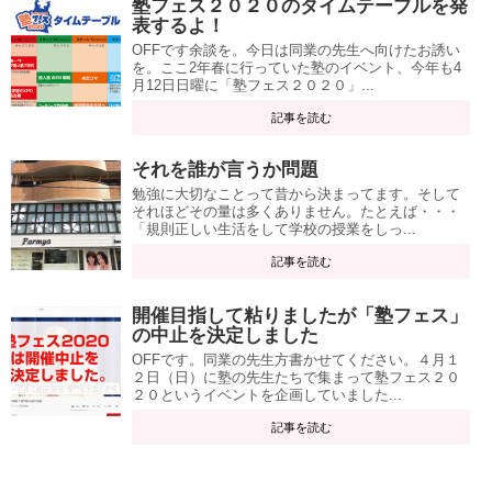
塾フェス２０２０のタイムテーブルを発
表するよ！
OFFです余談を。今日は同業の先生へ向けたお誘い
を。ここ2年春に行っていた塾のイベント、今年も4
月12日日曜に「塾フェス２０２０」...
記事を読む
それを誰が言うか問題
勉強に大切なことって昔から決まってます。そして
それほどその量は多くありません。たとえば・・・
「規則正しい生活をして学校の授業をしっ...
記事を読む
開催目指して粘りましたが「塾フェス」
の中止を決定しました
OFFです。同業の先生方書かせてください。４月１
２日（日）に塾の先生たちで集まって塾フェス２０
２０というイベントを企画していました...
記事を読む