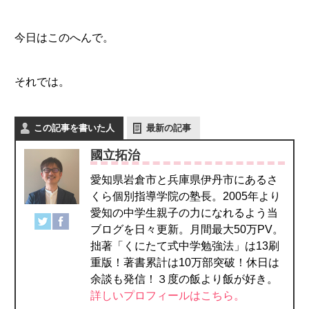
今日はこのへんで。
それでは。
この記事を書いた人
最新の記事
國立拓治
愛知県岩倉市と兵庫県伊丹市にあるさ
くら個別指導学院の塾長。2005年より
愛知の中学生親子の力になれるよう当
ブログを日々更新。月間最大50万PV。
拙著「くにたて式中学勉強法」は13刷
重版！著書累計は10万部突破！休日は
余談も発信！３度の飯より飯が好き。
詳しいプロフィールはこちら。