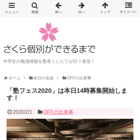
中学生の勉強情報を塾長くにたてが日々発信！
ホーム
休日の余談
OFFの出来事
「塾フェス2020」は本日14時募集開始しま
す！
2020/2/1
OFFの出来事