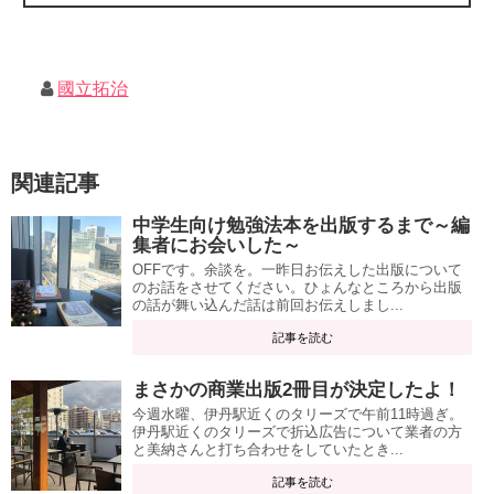
國立拓治
関連記事
中学生向け勉強法本を出版するまで～編
集者にお会いした～
OFFです。余談を。一昨日お伝えした出版について
のお話をさせてください。ひょんなところから出版
の話が舞い込んだ話は前回お伝えしまし...
記事を読む
まさかの商業出版2冊目が決定したよ！
今週水曜、伊丹駅近くのタリーズで午前11時過ぎ。
伊丹駅近くのタリーズで折込広告について業者の方
と美納さんと打ち合わせをしていたとき...
記事を読む