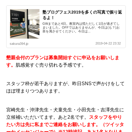
塾ブログフェス2019を多くの写真で振り返
るよ！
GWまであと4日。教室内は慌ただしく1日が過ぎてし
まいました。OFFではありませんが、今日は(も？)お
茶を濁させてください。今日は...
2019-04-22 23:32
sakura394.jp
懇親会付のプランは募集開始すぐに申込をお願いしま
す。
肌感覚すぐ売り切れる予感です。
スタッフ枠が若干ありますが、昨日SNSで声かけをして
ほぼ埋まりつつあります。
宮崎先生・沖津先生・犬童先生・小田先生・吉澤先生に
立候補いただいてます。あと2名です。
スタッフをやり
たい方は先に私までご連絡をお願いします。（ツイッタ
ーかメッセンジャーで）※12時追記 あと1名となりま