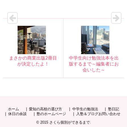
まさかの商業出版2冊目
中学生向け勉強法本を出
が決定したよ！
版するまで～編集者にお
会いした～
ホーム
愛知の高校の選び方
中学生の勉強法
塾日記
休日の余談
塾のホームページ
入塾＆ブログお問い合わせ
© 2015
さくら個別ができるまで
.