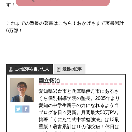
す！
これまでの塾長の著書はこちら！おかげさまで著書累計
6万部！
この記事を書いた人
最新の記事
國立拓治
愛知県岩倉市と兵庫県伊丹市にあるさ
くら個別指導学院の塾長。2005年より
愛知の中学生親子の力になれるよう当
ブログを日々更新。月間最大50万PV。
拙著「くにたて式中学勉強法」は13刷
重版！著書累計は10万部突破！休日は