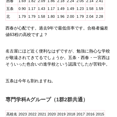
西春
1.69
1.82
2.09
1.86
2.18
2.24
2.05
2.14
2.41
五条
0.90
1.17
1.43
1.17
1.49
1.49
1.23
1.58
1.59
北
1.79
1.79
1.58
1.80
1.96
2.00
1.79
2.04
2.28
西春が心配です。過去9年で最低倍率です。合格者偏差
値63程の高校ですよ？
名古屋にほど近く便利なはずですが、勉強に熱心な学校
が敬遠されてきてるでしょうか。五条・西春・一宮西は
そういった色合いの進学校という認識でしたが苦戦中。
五条は今年も割れますね。
専門学科Aグループ（1群2群共通）
高校名
2023
2022
2021
2020
2019
2018
2017
2016
2015