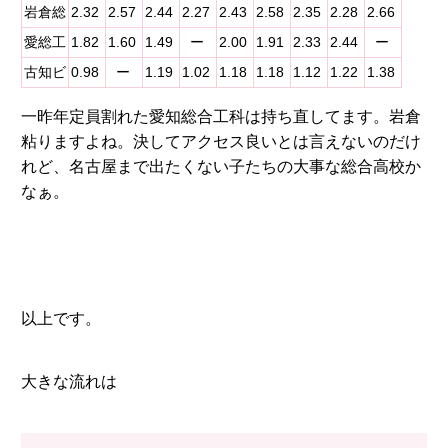
岩倉総
2.32
2.57
2.44
2.27
2.43
2.58
2.35
2.28
2.66
愛総工
1.82
1.60
1.49
ー
2.00
1.91
2.33
2.44
ー
古知ビ
0.98
ー
1.19
1.02
1.18
1.18
1.12
1.22
1.38
一昨年定員割れた愛知総合工科は持ち直してます。岩倉
粘りますよね。決してアクセス良いとは言えないのだけ
れど、名古屋まで出たくない子たちの大事な総合高校か
なぁ。
以上です。
大きな流れは