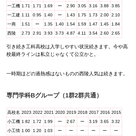
一工機
1.71
1.71
1.69
ー
2.90
3.05
3.16
3.88
3.85
一工建
1.11
0.95
1.40
ー
1.43
1.75
1.73
2.00
2.10
一商
1.51
ー
1.35
1.40
1.54
1.59
1.47
1.45
1.84
西陵
2.73
2.91
3.93
3.73
4.87
4.11
3.54
2.60
2.65
引き続き工科高校は入学しやすい状況続きます。今や高
校最終ラインは私立じゃなくて公立かと。
一時期ほどの過熱感はないものの西陵人気は続きます。
専門学科Bグループ（1群2群共通）
高校名
2023
2022
2021
2020
2019
2018
2017
2016
2015
小工機
1.82
1.72
1.99
ー
2.67
ー
3.19
3.65
3.32
小工情
1.00
1.20
1.03
ー
ー
ー
ー
ー
ー