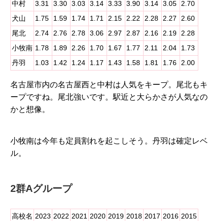
中村
3.31
3.30
3.03
3.14
3.33
3.90
3.14
3.05
2.70
犬山
1.75
1.59
1.74
1.71
2.15
2.22
2.28
2.27
2.60
尾北
2.74
2.76
2.78
3.06
2.97
2.87
2.16
2.19
2.28
小牧南
1.78
1.89
2.26
1.70
1.67
1.77
2.11
2.04
1.73
丹羽
1.03
1.42
1.24
1.17
1.43
1.58
1.81
1.76
2.00
名古屋市内の名古屋西と中村は人気をキープ。尾北もキ
ープですね。尾北強いです。駅近と大らかさが人気なの
かと想像。
小牧南は今年も定員割れを起こしそう。丹羽は確定レベ
ル。
2群Aグループ
高校名
2023
2022
2021
2020
2019
2018
2017
2016
2015