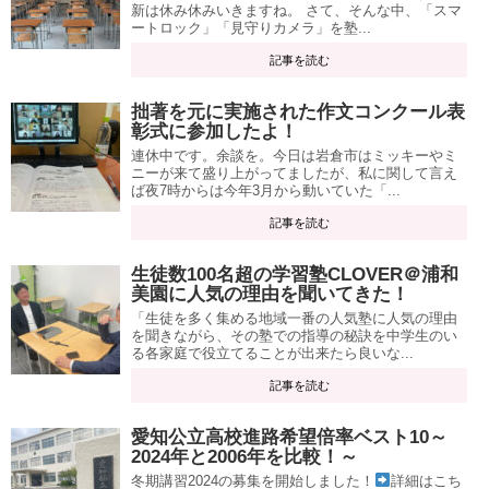
新は休み休みいきますね。 さて、そんな中、「スマ
ートロック」「見守りカメラ」を塾...
記事を読む
拙著を元に実施された作文コンクール表
彰式に参加したよ！
連休中です。余談を。今日は岩倉市はミッキーやミ
ニーが来て盛り上がってましたが、私に関して言え
ば夜7時からは今年3月から動いていた「...
記事を読む
生徒数100名超の学習塾CLOVER＠浦和
美園に人気の理由を聞いてきた！
「生徒を多く集める地域一番の人気塾に人気の理由
を聞きながら、その塾での指導の秘訣を中学生のい
る各家庭で役立てることが出来たら良いな...
記事を読む
愛知公立高校進路希望倍率ベスト10～
2024年と2006年を比較！～
冬期講習2024の募集を開始しました！
詳細はこち