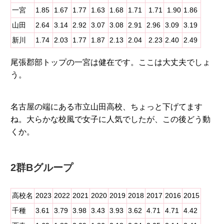
一宮
1.85
1.67
1.77
1.63
1.68
1.71
1.71
1.90
1.86
山田
2.64
3.14
2.92
3.07
3.08
2.91
2.96
3.09
3.19
新川
1.74
2.03
1.77
1.87
2.13
2.04
2.23
2.40
2.49
尾張郡部トップの一宮は健在です。ここは大丈夫でしょ
う。
名古屋の端にある市立山田高校、ちょっと下げてます
ね。大らかな校風で女子に人気でしたが、この後どう動
くか。
2群Bグループ
高校名
2023
2022
2021
2020
2019
2018
2017
2016
2015
千種
3.61
3.79
3.98
3.43
3.93
3.62
4.71
4.71
4.42