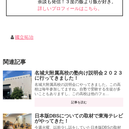
余談も発信！３度の飯より飯が好き。
詳しいプロフィールはこちら。
國立拓治
関連記事
名城大附属高校の塾向け説明会２０２３
に行ってきました！
名城大附属高校の説明会にやってきました。この高
校は毎年参加してますね。自塾で受験する生徒が多
いこともありますし、この高校は他のフェ...
記事を読む
日本版DBSについての取材で東海テレビ
がやってきた！
今週火曜、以前少し話をしていた日本版DBSの取材