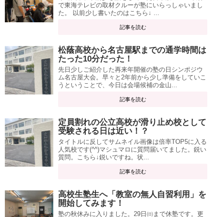
で東海テレビの取材クルーが塾にいらっしゃいまし
た。 以前少し書いたのはこちら↓ ...
記事を読む
松蔭高校から名古屋駅までの通学時間は
たった10分だった！
先日少しご紹介した再来年開催の塾の日シンポジウ
ム名古屋大会。早々と2年前から少し準備をしていこ
うということで、今日は会場候補の金山...
記事を読む
定員割れの公立高校が滑り止め校として
受験される日は近い！？
タイトルに反してサムネイル画像は倍率TOP5に入る
人気校です(^^)マシュマロに質問届いてました。鋭い
質問。こちら↓鋭いですね。状...
記事を読む
高校生塾生へ「教室の無人自習利用」を
開始してみます！
塾の秋休みに入りました。29日㈰まで休塾です。更