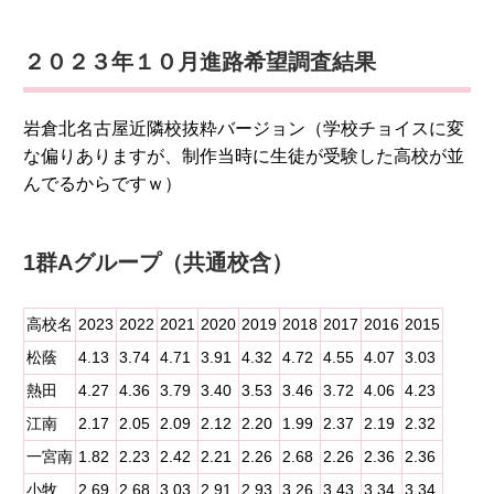
２０２３年１０月進路希望調査結果
岩倉北名古屋近隣校抜粋バージョン（学校チョイスに変
な偏りありますが、制作当時に生徒が受験した高校が並
んでるからですｗ）
1群Aグループ（共通校含）
高校名
2023
2022
2021
2020
2019
2018
2017
2016
2015
松蔭
4.13
3.74
4.71
3.91
4.32
4.72
4.55
4.07
3.03
熱田
4.27
4.36
3.79
3.40
3.53
3.46
3.72
4.06
4.23
江南
2.17
2.05
2.09
2.12
2.20
1.99
2.37
2.19
2.32
一宮南
1.82
2.23
2.42
2.21
2.26
2.68
2.26
2.36
2.36
小牧
2.69
2.68
3.03
2.91
2.93
3.26
3.43
3.34
3.34