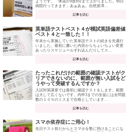
ようです。「体温が9度8分まで上がりました。明日
病院行ってきます」あぁあぁ。自然派澤...
記事を読む
英単語テストベスト４が模試英語偏差値
ベスト４と一致した！！
年末から実施していた英単語テストの続きを先週行
いました。最初に書いた内容からちょいちょい変更
あったりスケジュールずれ込んだりしてス...
記事を読む
たったこれだけの範囲の確認テストがク
リアできないのに、範囲が無い入試をど
うやって突破するんですか？
入試対策講座では最初に確認テストをします。範囲
は大して広くないです。内申3までの生徒には全問題
数の１０％のミスまで合格としています...
記事を読む
スマホ依存症にご用心！
先日テスト前だからとスマホを塾に預けることにな