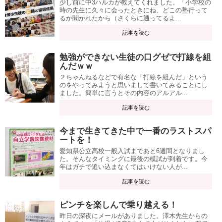
少し前に中3ハルカが教えてくれました。「小学校の
時の先生に久々に会ったときにね、どこの塾行って
るか聞かれたから（さくらに通ってるよ...
記事を読む
勉強ができない生徒の口グゼで打線を組
んだｗｗ
２ちゃんねるなどで有名な「打線を組んだ」という
のをやってみようと思いまして書いてみることにし
ました。簡単に言うとその内容のアルアル...
記事を読む
今まで生きてきた中で一番のラストスパ
ートを！
愛知県公立高校一般入試まであと6週間となりまし
た。そんなタイミングに最後の模試が到着です。今
年はガチで追い込まなくてはいけない人が...
記事を読む
ピンチを楽しんで乗り越える！
昨日の深夜にメールがありました。澤木先生からの