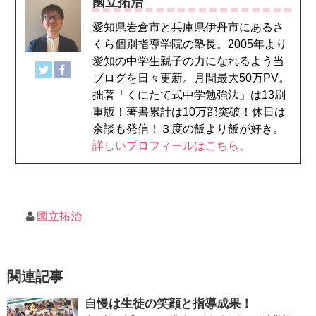
國立拓治
愛知県岩倉市と兵庫県伊丹市にあるさ
くら個別指導学院の塾長。2005年より
愛知の中学生親子の力になれるよう当
ブログを日々更新。月間最大50万PV。
拙著「くにたて式中学勉強法」は13刷
重版！著書累計は10万部突破！休日は
余談も発信！３度の飯より飯が好き。
詳しいプロフィールはこちら。
國立拓治
関連記事
自慢は生徒の笑顔と指導成果！