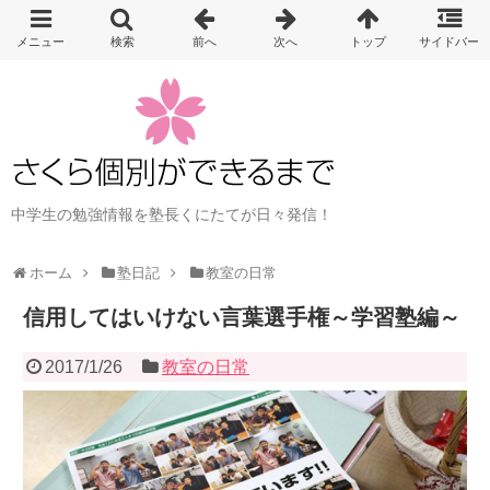
中学生の勉強情報を塾長くにたてが日々発信！
ホーム
塾日記
教室の日常
信用してはいけない言葉選手権～学習塾編～
2017/1/26
教室の日常