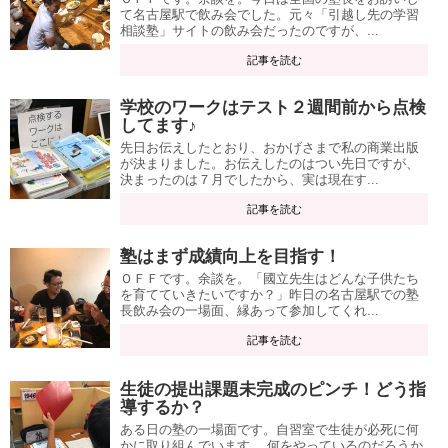
て名古屋駅で飲み会でした。元々「引越し先の学習
相談塾」サイトの飲み会だったのですが、...
記事を読む
学校のワークはテスト２週間前から点検
してます♪
先日お伝えしたとおり、おかげさまで私の商業出版
が決まりました。お伝えしたのはつい先日ですが、
決まったのは７月でしたから、実は現在す...
記事を読む
塾はまず成績向上を目指す！
ＯＦＦです。余談を。「國立先生はどんな子供たち
を育てていきたいですか？」昨日の名古屋駅での塾
長飲み会の一場面、縁あって参加してくれ...
記事を読む
生徒の提出課題未完成のピンチ！どう指
導するか？
ある日の塾の一場面です。自習室で生徒が必死に何
かに取り組んでいます。 何をやっているのだろうか