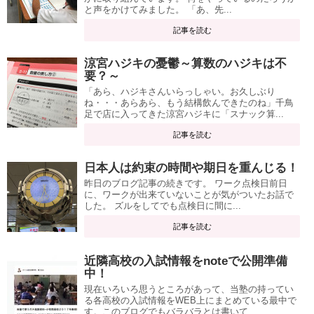
と声をかけてみました。 「あ、先...
記事を読む
涼宮ハジキの憂鬱～算数のハジキは不
要？～
「あら、ハジキさんいらっしゃい。お久しぶり
ね・・・あらあら、もう結構飲んできたのね」千鳥
足で店に入ってきた涼宮ハジキに「スナック算...
記事を読む
日本人は約束の時間や期日を重んじる！
昨日のブログ記事の続きです。 ワーク点検日前日
に、ワークが出来ていないことが気がついたお話で
した。 ズルをしてでも点検日に間に...
記事を読む
近隣高校の入試情報をnoteで公開準備
中！
現在いろいろ思うところがあって、当塾の持ってい
る各高校の入試情報をWEB上にまとめている最中で
す。このブログでもバラバラとは書いて...