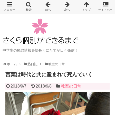
中学生の勉強情報を塾長くにたてが日々発信！
ホーム
塾日記
教室の日常
言葉は時代と共に産まれて死んでいく
2018/9/7
2018/9/8
教室の日常