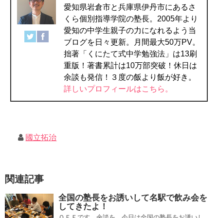
愛知県岩倉市と兵庫県伊丹市にあるさ
くら個別指導学院の塾長。2005年より
愛知の中学生親子の力になれるよう当
ブログを日々更新。月間最大50万PV。
拙著「くにたて式中学勉強法」は13刷
重版！著書累計は10万部突破！休日は
余談も発信！３度の飯より飯が好き。
詳しいプロフィールはこちら。
國立拓治
関連記事
全国の塾長をお誘いして名駅で飲み会を
してきたよ！
ＯＦＦです。余談を。今日は全国の塾長をお誘いし