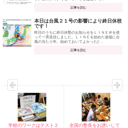
記事を読む
本日は台風２１号の影響により終日休校
です！
昨日のうちに終日休塾のお知らせをＬＩＮＥ＠を使
って一斉送信しました。ＬＩＮＥを始めた途端に台
風の当たり年。始めておいてよかった(´...
記事を読む
学校のワークはテスト２
全国の塾長をお誘いして