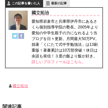
この記事を書いた人
最新の記事
國立拓治
愛知県岩倉市と兵庫県伊丹市にあるさ
くら個別指導学院の塾長。2005年より
愛知の中学生親子の力になれるよう当
ブログを日々更新。月間最大50万PV。
拙著「くにたて式中学勉強法」は13刷
重版！著書累計は10万部突破！休日は
余談も発信！３度の飯より飯が好き。
詳しいプロフィールはこちら。
國立拓治
関連記事