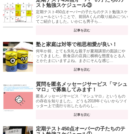
スト勉強スケジュール③
定期テスト450点オーバーの子たちのテスト勉強スケ
ジュールということで、前回Aくんの取り組みについ
てご紹介しました。いかにも男子ら...
記事を読む
塾と家庭は対等で相思相愛が良い！
何年か前、とても失礼な親子が夏期講習の面談にや
ってきました。飲食店の店員に横柄な態度をとる人
とかたまにいますよね。まさにそんな感じ...
記事を読む
質問を匿名メッセージサービス「マシュ
マロ」で募集してみます！
匿名メッセージサービス「マシュマロ」というもの
の存在を知りました。 どうも2018年ぐらいからツイ
ッター上で流行り出したものらし...
記事を読む
定期テスト450点オーバーの子たちのテ