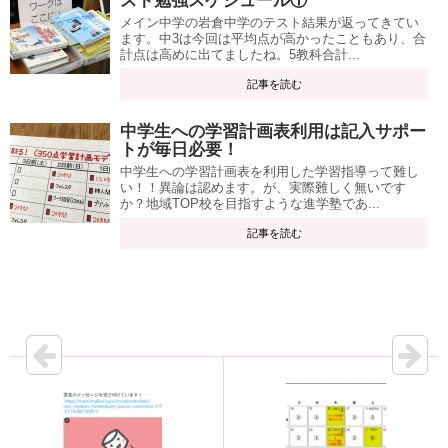
スト勉強スケジュール①
メイン中学の岩倉中学のテスト結果が返ってきてい
ます。中3は今回は平均点が高かったこともあり、合
計点は高めに出てましたね。5教科合計...
記事を読む
中学生への学習計画表利用は記入サポー
トが毎日必要！
中学生への学習計画表を利用した学習指導って難し
い！！異論は認めます。が、実際難しく無いです
か？地域TOP校を目指すような進学塾であ...
記事を読む