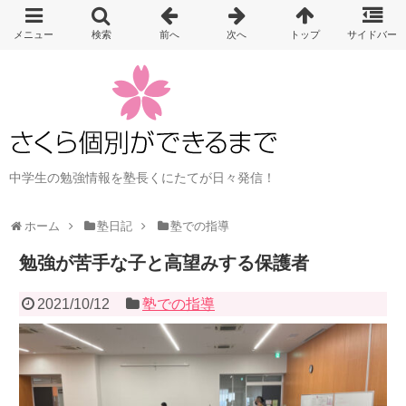
中学生の勉強情報を塾長くにたてが日々発信！
ホーム
塾日記
塾での指導
勉強が苦手な子と高望みする保護者
2021/10/12
塾での指導