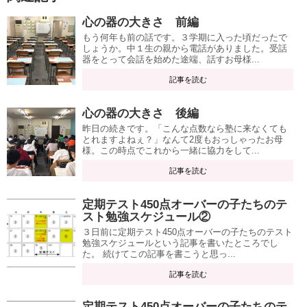
心の器の大きさ 前編
もう何年も前の話です。３学期に入った頃だったで
しょうか。中１生の親から電話がありました。受話
器をとって会話を始めた途端、話すお母様...
記事を読む
心の器の大きさ 後編
昨日の続きです。「こんな点数なら塾に来なくても
とれますよねぇ？」なんて2度もおっしゃったお母
様。この時点でこれから一緒に協力をして...
記事を読む
定期テスト450点オーバーの子たちのテ
スト勉強スケジュール②
３日前に定期テスト450点オーバーの子たちのテスト
勉強スケジュールという記事を書いたところでし
た。 続けてこの記事を書こうと思っ...
記事を読む
定期テスト450点オーバーの子たちのテ