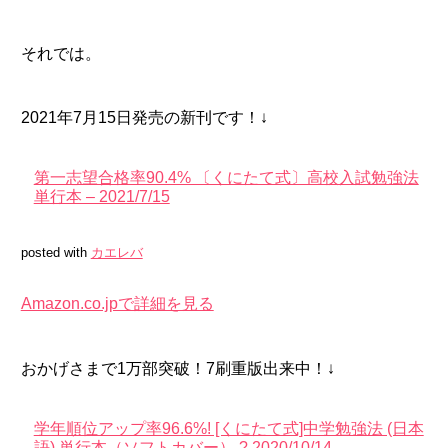
それでは。
2021年7月15日発売の新刊です！↓
第一志望合格率90.4% 〔くにたて式〕高校入試勉強法
単行本 – 2021/7/15
posted with
カエレバ
Amazon.co.jpで詳細を見る
おかげさまで1万部突破！7刷重版出来中！↓
学年順位アップ率96.6%! [くにたて式]中学勉強法 (日本
語) 単行本（ソフトカバー） ? 2020/10/14