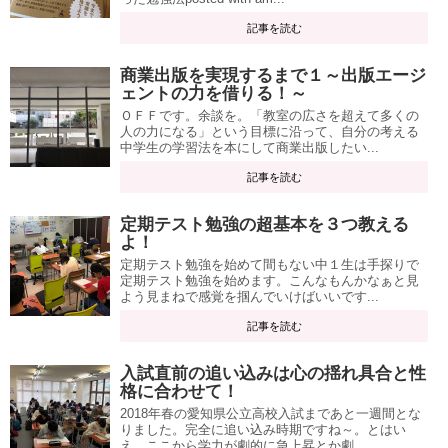
記事を読む
商業出版を実現するまで１～出版エージ
ェントの力を借りる！～
ＯＦＦです。余談を。「教室の広さを超えて多くの
人の力になる」という目標に沿って、自分の考える
中学生の学習法を本にして商業出版したい...
記事を読む
定期テスト勉強の超基本を３つ教える
よ！
定期テスト勉強を始めて間もない中１生は手探りで
定期テスト勉強を始めます。こんなもんかなぁと見
よう見まねで感覚を掴んでいけばいいです...
記事を読む
入試直前の追い込みは心の揺れ具合と性
格に合わせて！
2018年春の愛知県公立高校入試まであと一週間とな
りました。完全に追い込み時期ですね～。とはい
え、ここから学力が劇的に急上昇とか劇...