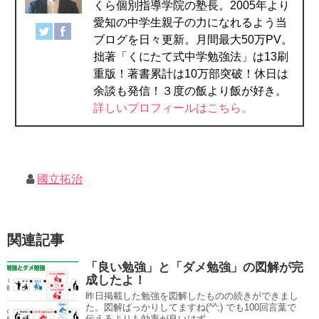
くら個別指導学院の塾長。2005年より
愛知の中学生親子の力になれるよう当
ブログを日々更新。月間最大50万PV。
拙著「くにたて式中学勉強法」は13刷
重版！著書累計は10万部突破！休日は
余談も発信！３度の飯より飯が好き。
詳しいプロフィールはこちら。
國立拓治
関連記事
「良い勉強」と「ダメ勉強」の図解が完
成したよ！
昨日掲載した勉強を図解したものの続きができまし
た。図解ばっかりしてますね(^^;) でも100回言葉で
伝えるよりも効率が良いはず...