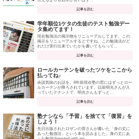
記事を読む
学年順位1ケタの生徒のテスト勉強デー
タ集めてます！
現在勉強法の掲示物をリニューアルしてます。この
掲示をリニューアルするとですね、この勉強法がど
れだけ実行出来ていたかを書いてもらって...
記事を読む
ロールカーテンを破ったツケをここから
払ってね♪
余談気味のお話を。8年前現在塾の窓にはずっとロー
ルカーテンが降ろされています。以前明光さんが入
っていたテナントで、明光さんもずっと...
記事を読む
塾ナシなら「予習」を捨てて「復習」を
しよう！
先日出版されたロザンの菅さんが書いた「身の丈に
あった勉強法」という本を読みました。身の丈にあ
った勉強法posted with am...