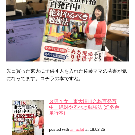
先日買った東大に子供４人を入れた佐藤ママの著書が気
になってます。コチラの本ですね。
３男１女 東大理Ⅲ合格百発百
中 絶対やるべき勉強法 (幻冬舎
単行本)
posted with
amazlet
at 18.02.26