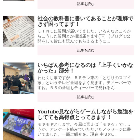
記事を読む
社会の教科書に書いてあることが理解で
きず困ってます！
ＬＩＮＥに質問が届いてました。いろんなところか
らこうした質問とか相談届きます(´▽｀)ブログで公
開をして皆にも読んでもらえるように...
記事を読む
いちばん参考になるのは「上手くいかな
かった」部分！
わたくし事ですが、ＢＳテレ東の「となりのスゴイ
家」というテレビ番組をよく見ます。ティーバーで
すね。ＢＳの番組もティーバーで見れるん...
記事を読む
YouTube見ながらゲームしながら勉強を
してても高得点とってきます！
モヤモヤとします。今風に言えば「モヤる」でしょ
うか。アンケート絡みでいただいたメッセージに書
いてました。一部ご紹介を。現在 中３の...