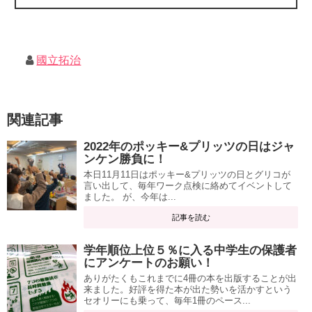
國立拓治
関連記事
2022年のポッキー&プリッツの日はジャ
ンケン勝負に！
本日11月11日はポッキー&プリッツの日とグリコが
言い出して、毎年ワーク点検に絡めてイベントして
ました。 が、今年は...
記事を読む
学年順位上位５％に入る中学生の保護者
にアンケートのお願い！
ありがたくもこれまでに4冊の本を出版することが出
来ました。好評を得た本が出た勢いを活かすという
セオリーにも乗って、毎年1冊のペース...