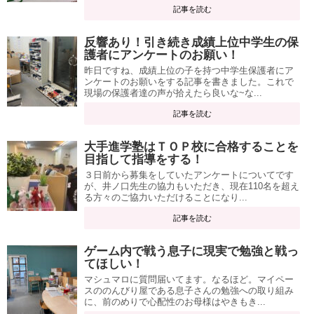
記事を読む
反響あり！引き続き成績上位中学生の保
護者にアンケートのお願い！
昨日ですね、成績上位の子を持つ中学生保護者にア
ンケートのお願いをする記事を書きました。これで
現場の保護者達の声が拾えたら良いな~な...
記事を読む
大手進学塾はＴＯＰ校に合格することを
目指して指導をする！
３日前から募集をしていたアンケートについてです
が、井ノ口先生の協力もいただき、現在110名を超え
る方々のご協力いただけることになり...
記事を読む
ゲーム内で戦う息子に現実で勉強と戦っ
てほしい！
マシュマロに質問届いてます。なるほど。マイペー
スののんびり屋である息子さんの勉強への取り組み
に、前のめりで心配性のお母様はやきもき...