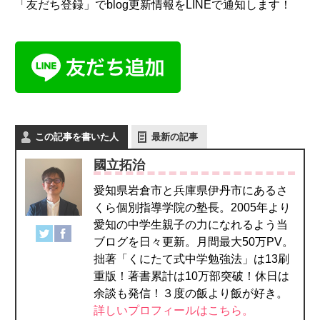
「友だち登録」でblog更新情報をLINEで通知します！
この記事を書いた人
最新の記事
國立拓治
愛知県岩倉市と兵庫県伊丹市にあるさ
くら個別指導学院の塾長。2005年より
愛知の中学生親子の力になれるよう当
ブログを日々更新。月間最大50万PV。
拙著「くにたて式中学勉強法」は13刷
重版！著書累計は10万部突破！休日は
余談も発信！３度の飯より飯が好き。
詳しいプロフィールはこちら。