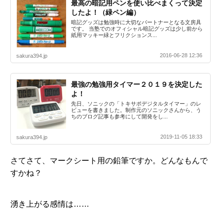
最高の暗記用ペンを使い比べまくって決定
したよ！（緑ペン編）
暗記グッズは勉強時に大切なパートナーとなる文房具
です。 当塾でのオフィシャル暗記グッズは少し前から
紙用マッキー緑とフリクションス...
2016-06-28 12:36
sakura394.jp
最強の勉強用タイマー２０１９を決定した
よ！
先日、ソニックの「トキサポデジタルタイマー」のレ
ビューを書きました。制作元のソニックさんから、う
ちのブログ記事も参考にして開発をし...
2019-11-05 18:33
sakura394.jp
さてさて、マークシート用の鉛筆ですか。どんなもんで
すかね？
湧き上がる感情は……