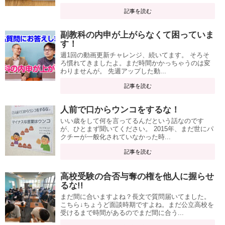
記事を読む
副教科の内申が上がらなくて困っていま
す！
週1回の動画更新チャレンジ、続いてます。 そろそ
ろ慣れてきましたよ。まだ時間かかっちゃうのは変
わりませんが。 先週アップした動...
記事を読む
人前で口からウンコをするな！
いい歳をして何を言ってるんだという話なのです
が、ひとまず聞いてください。 2015年、まだ世にパ
クチーが一般化されていなかった時...
記事を読む
高校受験の合否与奪の権を他人に握らせ
るな!!
まだ間に合いますよね？長文で質問届いてました。
こちら↓ちょうど面談時期ですよね。まだ公立高校を
受けるまで時間があるのでまだ間に合う...