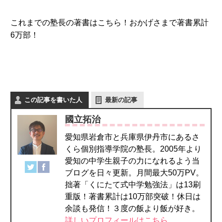
これまでの塾長の著書はこちら！おかげさまで著書累計
6万部！
この記事を書いた人
最新の記事
國立拓治
愛知県岩倉市と兵庫県伊丹市にあるさ
くら個別指導学院の塾長。2005年より
愛知の中学生親子の力になれるよう当
ブログを日々更新。月間最大50万PV。
拙著「くにたて式中学勉強法」は13刷
重版！著書累計は10万部突破！休日は
余談も発信！３度の飯より飯が好き。
詳しいプロフィールはこちら。