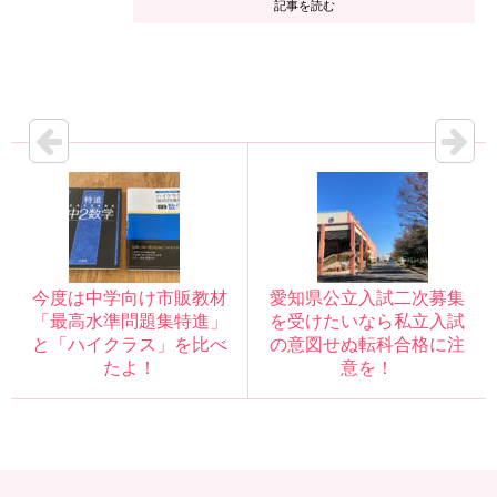
記事を読む
今度は中学向け市販教材
愛知県公立入試二次募集
「最高水準問題集特進」
を受けたいなら私立入試
と「ハイクラス」を比べ
の意図せぬ転科合格に注
たよ！
意を！