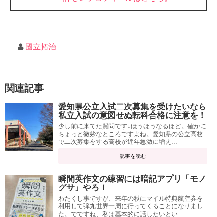
國立拓治
関連記事
愛知県公立入試二次募集を受けたいなら
私立入試の意図せぬ転科合格に注意を！
少し前に来てた質問です↓ほうほうなるほど。確かに
ちょっと微妙なところですよね。愛知県の公立高校
で二次募集をする高校が近年急激に増え...
記事を読む
瞬間英作文の練習には暗記アプリ「モノ
グサ」やろ！
わたくし事ですが、来年の秋にマイル特典航空券を
利用して弾丸世界一周に行ってくることになりまし
た。でですね、私は基本的に話したいとい...