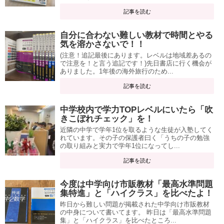
記事を読む
自分に合わない難しい教材で時間とやる
気を溶かさないで！！
(注意！追記最後にあります。レベルは地域差あるの
で注意を！と言う追記です！)先日書店に行く機会が
ありました。1年後の海外旅行のため...
記事を読む
中学校内で学力TOPレベルにいたら「吹
きこぼれチェック」を！
近隣の中学で学年1位を取るような生徒が入塾してく
れています。その子の保護者曰く「うちの子の勉強
の取り組みと実力で学年1位になってし...
記事を読む
今度は中学向け市販教材「最高水準問題
集特進」と「ハイクラス」を比べたよ！
昨日から難しい問題が掲載された中学向け市販教材
の中身について書いてます。 昨日は「最高水準問題
集」と「ハイクラス」を比べたところ...