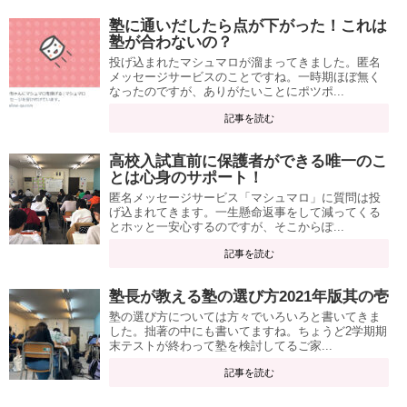
塾に通いだしたら点が下がった！これは
塾が合わないの？
投げ込まれたマシュマロが溜まってきました。匿名
メッセージサービスのことですね。一時期ほぼ無く
なったのですが、ありがたいことにポツポ...
記事を読む
高校入試直前に保護者ができる唯一のこ
とは心身のサポート！
匿名メッセージサービス「マシュマロ」に質問は投
げ込まれてきます。一生懸命返事をして減ってくる
とホッと一安心するのですが、そこからぽ...
記事を読む
塾長が教える塾の選び方2021年版其の壱
塾の選び方については方々でいろいろと書いてきま
した。拙著の中にも書いてますね。ちょうど2学期期
末テストが終わって塾を検討してるご家...
記事を読む