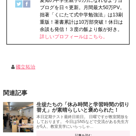
愛知の中学生親子の力になれるよう当
ブログを日々更新。月間最大50万PV。
拙著「くにたて式中学勉強法」は13刷
重版！著書累計は10万部突破！休日は
余談も発信！３度の飯より飯が好き。
詳しいプロフィールはこちら。
國立拓治
関連記事
生徒たちの「休み時間と学習時間の切り
替え」が素晴らしいと褒められた！
本日定期テスト最終日前日。 日曜ですが教室開放を
しております。 今日はSNSなどで交流がある先生方
が5人、教室見学にいらっしゃ...
記事を読む