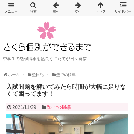
中学生の勉強情報を塾長くにたてが日々発信！
ホーム
塾日記
塾での指導
入試問題を解いてみたら時間が大幅に足りな
くて困ってます！
2021/11/29
塾での指導