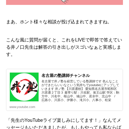
まあ、ホント様々な相談が投げ込まれてきますね。
こんな風に質問が届くと、これをLIVEで即答で答えてい
る井ノ口先生は解答の引き出しがスゴいなぁと実感しま
す。
名古屋の塾講師チャンネル
名古屋で井ノ塾を経営している塾講師です 色んなこと
ができたらいいなという気持ちでyoutubeにアップして
いきます 井ノ塾 【川原通校】 愛知県名古屋市昭和区
川原通２丁目３ 最寄り駅：川名駅、覚王山駅 学区：駒
方中、川名中、桜山中、城山中、若水中、北山中 /
広路小、川原小、伊勝小、滝川小、八事小、松栄
小、...
www.youtube.com
「先生のYouTubeライブ楽しみにしてます！」なんてメ
ッセージもいただきましたが、もしもやっても私ならば