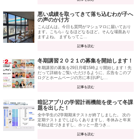
悪い成績を取ってきて落ち込むわが子へ
の声のかけ方
こんばんは。今日も質問がマシュマロに届いており
ます。こちら↓ なるほどなるほど。そんな場面あり
ますよね。 まずもってこ...
記事を読む
冬期講習２０２１の募集を開始します！
冬期講習の募集を29日月曜15時より開始します！先
だって詳細をご覧いただけるように、広告をこのブ
ログとホームページの方に本日UPし...
記事を読む
暗記アプリの学習計画機能を使って冬課
題を出した！
全中学生の2学期期末テストが終了しました。 次の
定期テストまでしばらくありますし、冬休みと年末
年始は近づきますし、ホッと一息つき...
記事を読む