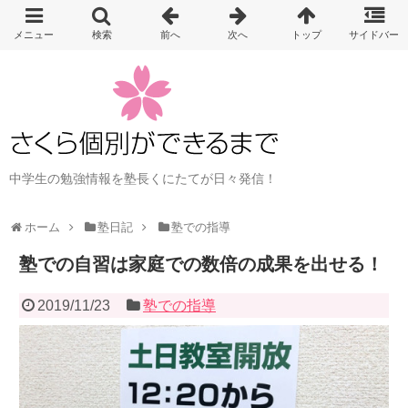
中学生の勉強情報を塾長くにたてが日々発信！
ホーム
塾日記
塾での指導
塾での自習は家庭での数倍の成果を出せる！
2019/11/23
塾での指導