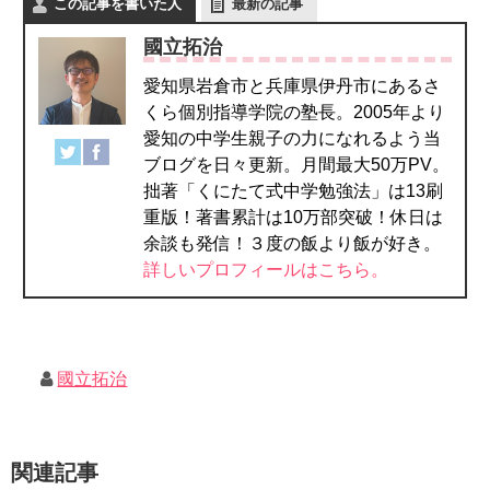
この記事を書いた人
最新の記事
國立拓治
愛知県岩倉市と兵庫県伊丹市にあるさ
くら個別指導学院の塾長。2005年より
愛知の中学生親子の力になれるよう当
ブログを日々更新。月間最大50万PV。
拙著「くにたて式中学勉強法」は13刷
重版！著書累計は10万部突破！休日は
余談も発信！３度の飯より飯が好き。
詳しいプロフィールはこちら。
國立拓治
関連記事