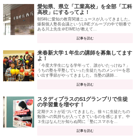
愛知県、県立「工業高校」を全部「工科
高校」にするってよ！
朝5時に愛知の教育関連ニュースが入ってきました。
爆裂個人塾長会議というLINEグループの中で朝番で
ある川上先生＠EIMEIが教えて...
記事を読む
来春新大学１年生の講師を募集してます
よ！
「今度大学生になる学年って、誰がいたっけね？」
うちの塾を卒塾していった生徒たちのメンバーを思
い出す季節がやってきました。当塾の講師...
記事を読む
スタディプラスのS1グランプリで生徒
の学習量を増やす！
定期テストが近づいてきました。徐々に生徒たちの
勉強への気持ちが入ってきているのを感じます。中
３生はなんだか知らぬ間に「塾にスマホを...
記事を読む