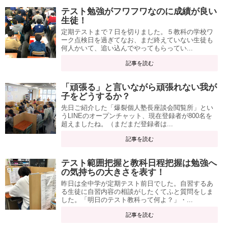
テスト勉強がフワフワなのに成績が良い
生徒！
定期テストまで７日を切りました。５教科の学校ワ
ーク点検日を過ぎてなお、まだ終えていない生徒も
何人かいて、追い込んでやってもらってい...
記事を読む
「頑張る」と言いながら頑張れない我が
子をどうするか？
先日ご紹介した「爆裂個人塾長座談会閲覧所」とい
うLINEのオープンチャット、現在登録者が800名を
超えましたね。（まだまだ登録者は...
記事を読む
テスト範囲把握と教科日程把握は勉強へ
の気持ちの大きさを表す！
昨日は全中学が定期テスト前日でした。自習するあ
る生徒に自習内容の相談がしたくてふと質問をしま
した。「明日のテスト教科って何よ？」・...
記事を読む