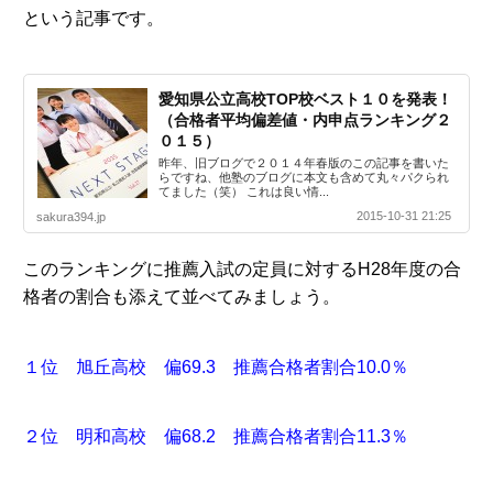
という記事です。
愛知県公立高校TOP校ベスト１０を発表！
（合格者平均偏差値・内申点ランキング２
０１５）
昨年、旧ブログで２０１４年春版のこの記事を書いた
らですね、他塾のブログに本文も含めて丸々パクられ
てました（笑） これは良い情...
2015-10-31 21:25
sakura394.jp
このランキングに推薦入試の定員に対するH28年度の合
格者の割合も添えて並べてみましょう。
１位 旭丘高校 偏69.3 推薦合格者割合10.0％
２位 明和高校 偏68.2 推薦合格者割合11.3％