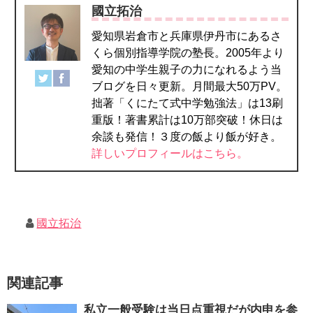
國立拓治
愛知県岩倉市と兵庫県伊丹市にあるさ
くら個別指導学院の塾長。2005年より
愛知の中学生親子の力になれるよう当
ブログを日々更新。月間最大50万PV。
拙著「くにたて式中学勉強法」は13刷
重版！著書累計は10万部突破！休日は
余談も発信！３度の飯より飯が好き。
詳しいプロフィールはこちら。
國立拓治
関連記事
私立一般受験は当日点重視だが内申を参