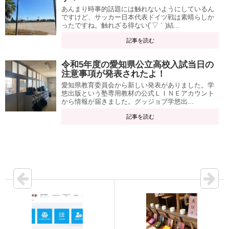
あんまり時事的話題には触れないようにしているん
ですけど、サッカー日本代表ドイツ戦は素晴らしか
ったですね。触れざる得ない(´▽｀)結...
記事を読む
令和5年度の愛知県公立高校入試当日の
注意事項が発表されたよ！
愛知県教育委員会から新しい発表がありました。学
悠出版という塾専用教材の公式ＬＩＮＥアカウント
から情報が届きました。グッジョブ学悠出...
記事を読む