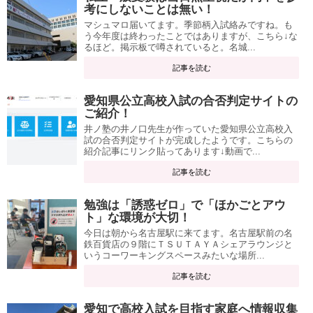
考にしないことは無い！
マシュマロ届いてます。季節柄入試絡みですね。も
う今年度は終わったことではありますが、こちら↓な
るほど。掲示板で噂されていると。名城...
記事を読む
愛知県公立高校入試の合否判定サイトの
ご紹介！
井ノ塾の井ノ口先生が作っていた愛知県公立高校入
試の合否判定サイトが完成したようです。こちらの
紹介記事にリンク貼ってあります↓動画で...
記事を読む
勉強は「誘惑ゼロ」で「ほかごとアウ
ト」な環境が大切！
今日は朝から名古屋駅に来てます。名古屋駅前の名
鉄百貨店の９階にＴＳＵＴＡＹＡシェアラウンジと
いうコーワーキングスペースみたいな場所...
記事を読む
愛知で高校入試を目指す家庭へ情報収集