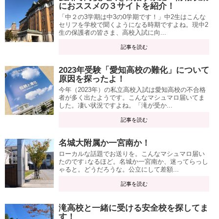
におススメの３サイトを紹介！
「中２の3学期は中3の0学期です！」中2生はこんな
セリフを学校で聞くようになる時期ですよね。現中2
生の保護者の皆さま、高校入試に向...
記事を読む
2023年受験「愛知高校の難化」について
原因を探ったよ！
今年（2023年）の私立高校入試は愛知高校の不合格
者が多く出たようです。こんなマシュマロ届いてま
した。凄い状況ですよね。「滝が受か...
記事を読む
名城大附属か一宮南か！
ローカルな話題でお送りを。こんなマシュマロ届い
たのです↓なるほど。名城か一宮南か、迷ってらっし
ゃると。どうだろうな。公立にして差額...
記事を読む
滝高校と一緒に受ける安全校を探してま
す！