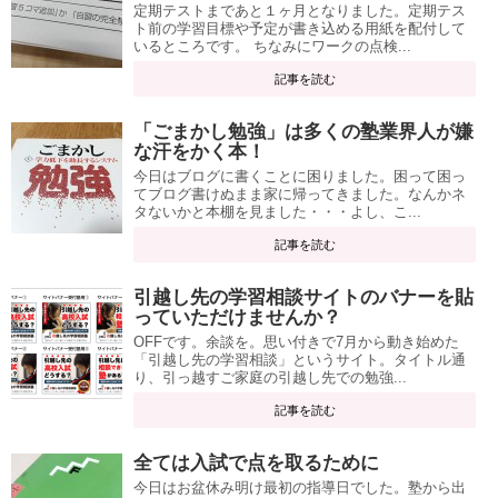
定期テストまであと１ヶ月となりました。定期テス
ト前の学習目標や予定が書き込める用紙を配付して
いるところです。 ちなみにワークの点検...
記事を読む
「ごまかし勉強」は多くの塾業界人が嫌
な汗をかく本！
今日はブログに書くことに困りました。困って困っ
てブログ書けぬまま家に帰ってきました。なんかネ
タないかと本棚を見ました・・・よし、こ...
記事を読む
引越し先の学習相談サイトのバナーを貼
っていただけませんか？
OFFです。余談を。思い付きで7月から動き始めた
「引越し先の学習相談」というサイト。タイトル通
り、引っ越すご家庭の引越し先での勉強...
記事を読む
全ては入試で点を取るために
今日はお盆休み明け最初の指導日でした。塾から出