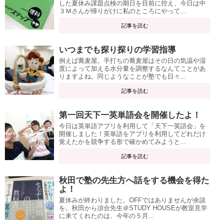
した夏休み課題点検の期日を目前に控え、今日は中
３Ｍさんが帰りがけに私のところにやって...
記事を読む
いつまでも探り探りの学習指導
例えば蕎麦屋。手打ちの蕎麦屋はその日の気温や湿
度によって加える水分量を調整するなんてことがあ
りますよね。同じようなことが塾でも日々...
記事を読む
第一回天下一英単語会を開催したよ！
今日は英単語アプリを利用して「天下一英語会」を
開催しました！英単語をアプリを利用してどれだけ
覚えたかを競争する形で確かめてみようと...
記事を読む
秋田で塾の先生方へ話をする機会を得た
よ！
夏休みが終わりました。OFFではありませんが余談
を。秋田から須合先生＠STUDY HOUSEが教室見学
に来てくれたのは、今年の５月...