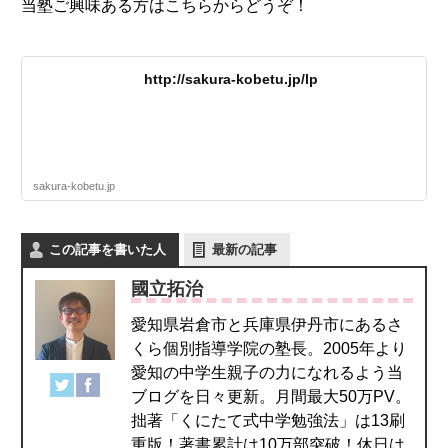
当塾ご興味ある方はこちらからどうぞ！
http://sakura-kobetu.jp/lp
sakura-kobetu.jp
この記事を書いた人
最新の記事
國立拓治
愛知県岩倉市と兵庫県伊丹市にあるさ
くら個別指導学院の塾長。2005年より
愛知の中学生親子の力になれるよう当
ブログを日々更新。月間最大50万PV。
拙著「くにたて式中学勉強法」は13刷
重版！著書累計は10万部突破！休日は