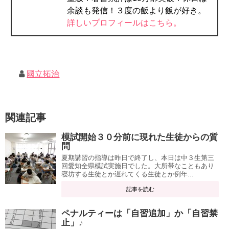
余談も発信！３度の飯より飯が好き。
詳しいプロフィールはこちら。
國立拓治
関連記事
模試開始３０分前に現れた生徒からの質
問
夏期講習の指導は昨日で終了し、本日は中３生第三
回愛知全県模試実施日でした。大所帯なこともあり
寝坊する生徒とか遅れてくる生徒とか例年...
記事を読む
ペナルティーは「自習追加」か「自習禁
止」♪