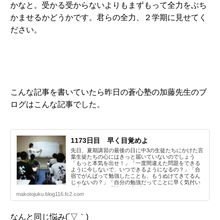
かなと。受かる受からないよりもまずもって全力をぶち
かませるかどうかです。君らの全力、２学期に見せてく
ださい。
こんな記事を書いていたら昨日の蒼心塾の加藤先生のブ
ログはこんな記事でした。
1173日目 早く目覚めよ
先日、夏期講習の最後の日に中3の生徒たちにかけた言
葉生徒たちの心にはきっと届いていないのでしょう
「もっと本気を出せ！」「一度間違えた問題をできる
ように今しないで、いつできるようになるの？」「合
宿でがんばって勉強したことも、もうぬけてきてるん
じゃないの？」「自分の勉強だってことに早く気付い
た方がいいよ」「誰かが上げてくれ...
makotojuku.blog116.fc2.com
なんと同じ悩み(´▽｀)