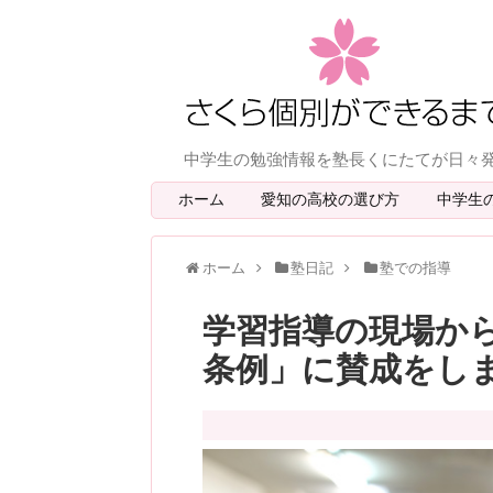
中学生の勉強情報を塾長くにたてが日々
ホーム
愛知の高校の選び方
中学生
ホーム
塾日記
塾での指導
学習指導の現場から
条例」に賛成をし