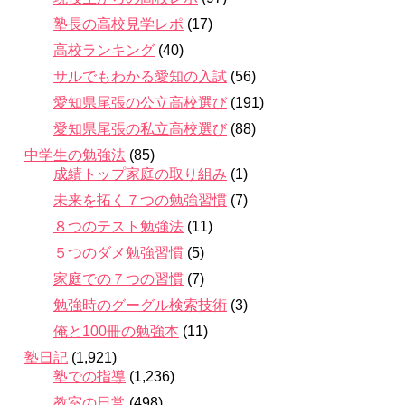
塾長の高校見学レポ
(17)
高校ランキング
(40)
サルでもわかる愛知の入試
(56)
愛知県尾張の公立高校選び
(191)
愛知県尾張の私立高校選び
(88)
中学生の勉強法
(85)
成績トップ家庭の取り組み
(1)
未来を拓く７つの勉強習慣
(7)
８つのテスト勉強法
(11)
５つのダメ勉強習慣
(5)
家庭での７つの習慣
(7)
勉強時のグーグル検索技術
(3)
俺と100冊の勉強本
(11)
塾日記
(1,921)
塾での指導
(1,236)
教室の日常
(498)