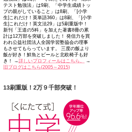
テスト勉強法」は9刷、「中学生成績トッ
プの親がしていること」は8刷、「[小学
生]これだけ！英単語360」は8刷、「[小学
生]これだけ！英文法29」は5刷重版中！
新刊「王道の5科」を加えた著書8冊の累
計は12万部を突破しました！ 発信力を買
われ公益社団法人全国学習塾協会の理事
もさせてもらっています。 三度の飯より
飯が好き！鮮魚とビールと北欧椅子も好
き！ →
詳しいプロフィールはこちら。
→
旧ブログはこちら(2005～2015)
13刷重版！2万９千部突破！