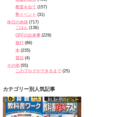
教室を出て
(157)
塾イベント
(31)
休日の余談
(717)
ごはん
(136)
OFFの出来事
(229)
旅行
(86)
本
(235)
昔話
(4)
その他
(55)
このブログができるまで
(25)
カテゴリー別人気記事
95.1k件のビュー