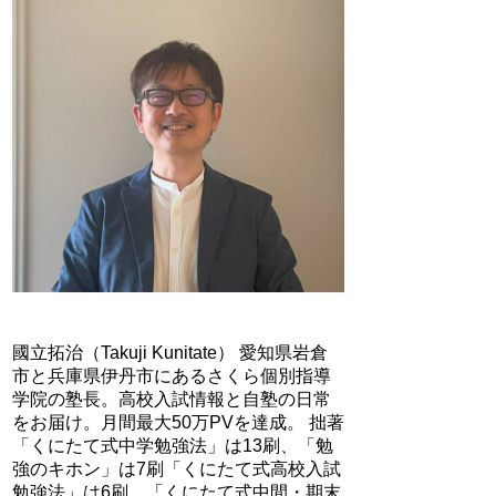
國立拓治（Takuji Kunitate） 愛知県岩倉
市と兵庫県伊丹市にあるさくら個別指導
学院の塾長。高校入試情報と自塾の日常
をお届け。月間最大50万PVを達成。 拙著
「くにたて式中学勉強法」は13刷、「勉
強のキホン」は7刷「くにたて式高校入試
勉強法」は6刷、「くにたて式中間・期末