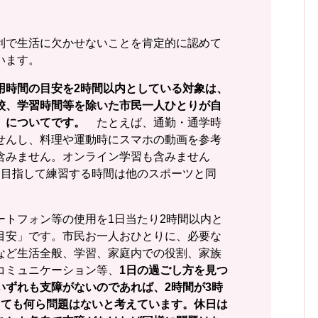
利で生活に欠かせないことを肯定的に認めて
います。
用時間の目安を2時間以内としている対象は、
校、学習時間等を除いた市民一人ひとりが自
」についてです。
たとえば、通勤・通学時
せんし、料理や運動時にスマホの動画を参考
含みません。オンライン学習も含みません
を目指して練習する時間は他のスポーツと同
ートフォン等の使用を1日当たり2時間以内と
目安」です。市民お一人おひとりに、必要な
など生活全般、学習、家庭内での役割、家族
コミュニケーション等、
1日の過ごし方を見つ
いずれも支障がないのであれば、2時間が3時
しても何ら問題はないと考えています。休日は