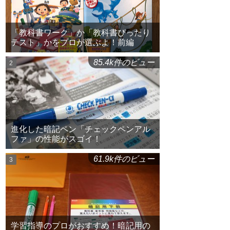
「教科書ワーク」か「教科書ぴったり
テスト」かをプロが選ぶよ！前編
85.4k件のビュー
進化した暗記ペン「チェックペンアル
ファ」の性能がスゴイ！
61.9k件のビュー
学習指導のプロがおすすめ！暗記用の