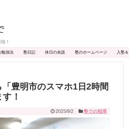
発信！
の勉強法
塾日記
休日の余談
塾のホームページ
入塾
「豊明市のスマホ1日2時間
ます！
2025/9/2
塾での指導