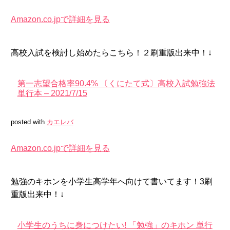
Amazon.co.jpで詳細を見る
高校入試を検討し始めたらこちら！２刷重版出来中！↓
第一志望合格率90.4% 〔くにたて式〕高校入試勉強法
単行本 – 2021/7/15
posted with
カエレバ
Amazon.co.jpで詳細を見る
勉強のキホンを小学生高学年へ向けて書いてます！3刷
重版出来中！↓
小学生のうちに身につけたい! 「勉強」のキホン 単行