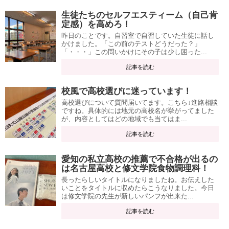
生徒たちのセルフエスティーム（自己肯
定感）を高めろ！
昨日のことです。自習室で自習していた生徒に話し
かけました。「この前のテストどうだった？」
「・・・」この問いかけにその子は少し困った...
記事を読む
校風で高校選びに迷っています！
高校選びについて質問届いてます。こちら↓進路相談
ですね。具体的には地元の高校名が挙がってました
が、内容としてはどの地域でも当てはま...
記事を読む
愛知の私立高校の推薦で不合格が出るの
は名古屋高校と修文学院食物調理科！
長ったらしいタイトルになりましたね。お伝えした
いことをタイトルに収めたらこうなりました。今日
は修文学院の先生が新しいパンフが出来た...
記事を読む