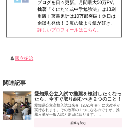
ブログを日々更新。月間最大50万PV。
拙著「くにたて式中学勉強法」は13刷
重版！著書累計は10万部突破！休日は
余談も発信！３度の飯より飯が好き。
詳しいプロフィールはこちら。
國立拓治
関連記事
愛知県公立入試で推薦を検討したくなっ
たら、今すぐ取り組むべき２つのこと！
愛知県公立高校入試は来春（2023年春）に大改革が
実行されます。その改革の１つになるのですが、推
薦入試が一般入試と別日に戻ります。...
記事を読む