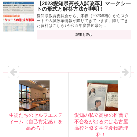
【2023愛知県高校入試改革】マークシー
トの形式と解答方法が判明！
愛知県教育委員会から、来春（2023年春）からスタ
ートの入試改革情報が降りてきています。降りてき
た資料はこちら↓令和５年度愛知県公...
記事を読む
生徒たちのセルフエステ
愛知の私立高校の推薦で
ィーム（自己肯定感）を
不合格が出るのは名古屋
高めろ！
高校と修文学院食物調理
科！