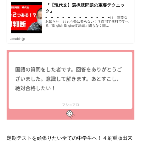
『【現代文】選択肢問題の重要テクニッ
ク』
■ ■ ■ ■ ■ ■ ■ ■ ■ ■ ■ ■↓↓ 重要な
お知らせ ↓↓もう塾は要らない！？自宅で無料で学べ
る『English Engine文法編』間もなく開…
ameblo.jp
定期テストを頑張りたい全ての中学生へ！４刷重版出来