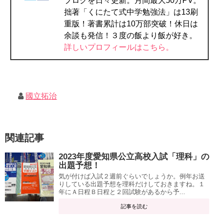
ブログを日々更新。月間最大50万PV。
拙著「くにたて式中学勉強法」は13刷
重版！著書累計は10万部突破！休日は
余談も発信！３度の飯より飯が好き。
詳しいプロフィールはこちら。
國立拓治
関連記事
2023年度愛知県公立高校入試「理科」の
出題予想！
気が付けば入試２週前ぐらいでしょうか。例年お送
りしている出題予想を理科だけしておきますね。１
年にＡ日程Ｂ日程と２回試験があるから予...
記事を読む