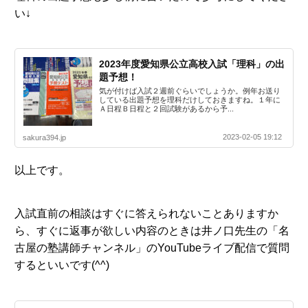
い↓
2023年度愛知県公立高校入試「理科」の出
題予想！
気が付けば入試２週前ぐらいでしょうか。例年お送り
している出題予想を理科だけしておきますね。１年に
Ａ日程Ｂ日程と２回試験があるから予...
2023-02-05 19:12
sakura394.jp
以上です。
入試直前の相談はすぐに答えられないことありますか
ら、すぐに返事が欲しい内容のときは井ノ口先生の「名
古屋の塾講師チャンネル」のYouTubeライブ配信で質問
するといいです(^^)