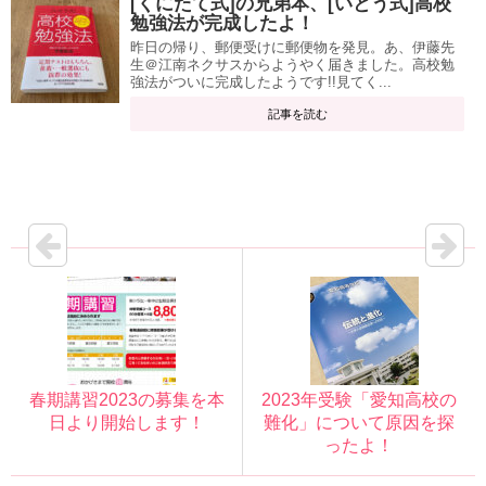
[くにたて式]の兄弟本、[いとう式]高校
勉強法が完成したよ！
昨日の帰り、郵便受けに郵便物を発見。あ、伊藤先
生＠江南ネクサスからようやく届きました。高校勉
強法がついに完成したようです!!見てく...
記事を読む
春期講習2023の募集を本
2023年受験「愛知高校の
日より開始します！
難化」について原因を探
ったよ！