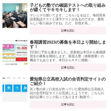
子どもの塾での確認テストへの取り組み
が緩くてヤキモキします！
マシュマロ届いてます。こちら↓なるほど。毎回英単
語英熟語テストと漢字テストがあるのですか。素晴
らしい取り組みですね。ただ、目指す高...
記事を読む
春期講習2023の募集を本日より開始しま
す！
2日前に予告も書きました。岩倉校は本日から春期講
習生の募集を開始します。新規入塾（体験授業）の
機会でもあります。本日からＨＰに掲載...
記事を読む
愛知県公立高校入試の合否判定サイトの
ご紹介！
井ノ塾の井ノ口先生が作っていた愛知県公立高校入
試の合否判定サイトが完成したようです。こちらの
紹介記事にリンク貼ってあります↓動画で...
記事を読む