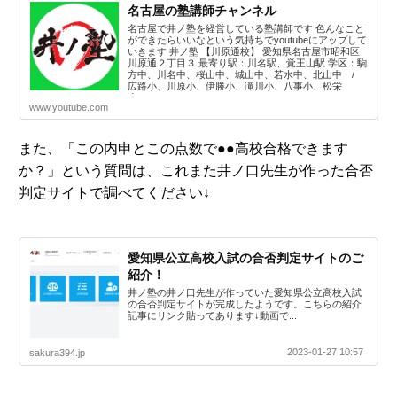
名古屋の塾講師チャンネル
名古屋で井ノ塾を経営している塾講師です 色んなこと
ができたらいいなという気持ちでyoutubeにアップして
いきます 井ノ塾 【川原通校】 愛知県名古屋市昭和区
川原通２丁目３ 最寄り駅：川名駅、覚王山駅 学区：駒
方中、川名中、桜山中、城山中、若水中、北山中 /
広路小、川原小、伊勝小、滝川小、八事小、松栄
小、...
www.youtube.com
また、「この内申とこの点数で●●高校合格できます
か？」という質問は、これまた井ノ口先生が作った合否
判定サイトで調べてください↓
愛知県公立高校入試の合否判定サイトのご
紹介！
井ノ塾の井ノ口先生が作っていた愛知県公立高校入試
の合否判定サイトが完成したようです。こちらの紹介
記事にリンク貼ってあります↓動画で...
2023-01-27 10:57
sakura394.jp