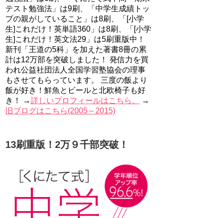
テスト勉強法」は9刷、「中学生成績トッ
プの親がしていること」は8刷、「[小学
生]これだけ！英単語360」は8刷、「[小学
生]これだけ！英文法29」は5刷重版中！
新刊「王道の5科」を加えた著書8冊の累
計は12万部を突破しました！ 発信力を買
われ公益社団法人全国学習塾協会の理事
もさせてもらっています。 三度の飯より
飯が好き！鮮魚とビールと北欧椅子も好
き！ →
詳しいプロフィールはこちら。
→
旧ブログはこちら(2005～2015)
13刷重版！2万９千部突破！