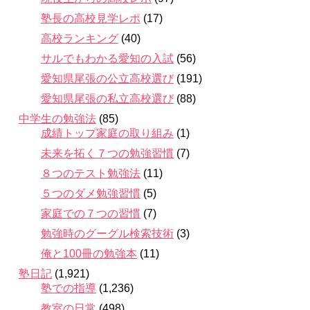
塾長の高校見学レポ
(17)
高校ランキング
(40)
サルでもわかる愛知の入試
(56)
愛知県尾張の公立高校選び
(191)
愛知県尾張の私立高校選び
(88)
中学生の勉強法
(85)
成績トップ家庭の取り組み
(1)
未来を拓く７つの勉強習慣
(7)
８つのテスト勉強法
(11)
５つのダメ勉強習慣
(5)
家庭での７つの習慣
(7)
勉強時のグーグル検索技術
(3)
俺と100冊の勉強本
(11)
塾日記
(1,921)
塾での指導
(1,236)
教室の日常
(498)