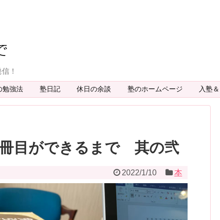
発信！
の勉強法
塾日記
休日の余談
塾のホームページ
入塾
3冊目ができるまで 其の弐
2022/1/10
本