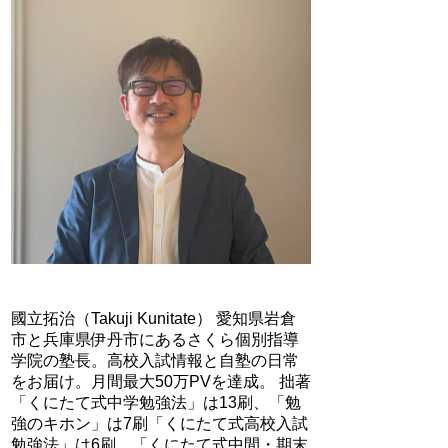
國立拓治（Takuji Kunitate） 愛知県岩倉
市と兵庫県伊丹市にあるさくら個別指導
学院の塾長。高校入試情報と自塾の日常
をお届け。月間最大50万PVを達成。 拙著
「くにたて式中学勉強法」は13刷、「勉
強のキホン」は7刷「くにたて式高校入試
勉強法」は6刷、「くにたて式中間・期末