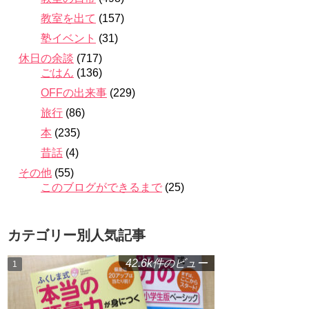
教室を出て
(157)
塾イベント
(31)
休日の余談
(717)
ごはん
(136)
OFFの出来事
(229)
旅行
(86)
本
(235)
昔話
(4)
その他
(55)
このブログができるまで
(25)
カテゴリー別人気記事
42.6k件のビュー