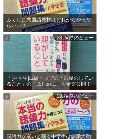
ふくしま式国語教材はどれからやった
らいい？
23.2k件のビュー
「[中学生]成績トップの子の親のしてい
ること」の「はじめに」を全文公開！
19.7k件のビュー
国語力が弱いと嘆く中学生は語彙力強