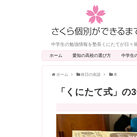
中学生の勉強情報を塾長くにたてが日々
ホーム
愛知の高校の選び方
中学生
ホーム
休日の余談
本
「くにたて式」の