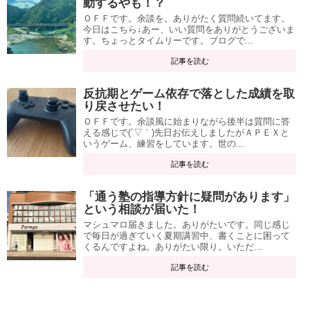
動するやも！？
ＯＦＦです。余談を。ありがたく質問続いてます。
今日はこちら↓あー、いい質問をありがとうございま
す。ちょっとタイムリーです。ブログで...
記事を読む
反抗期とゲーム依存で落とした成績を取
り戻させたい！
ＯＦＦです。余談風に始まりながら後半は質問に答
える感じで(´▽｀)先日お伝えしましたがＡＰＥＸと
いうゲーム、練習をしています。世の...
記事を読む
「通う塾の指導方針に疑問があります」
という相談が届いた！
マシュマロ届きました。ありがたいです。同じ感じ
で毎日が過ぎていく夏期講習中、書くことに困って
くるんですよね。ありがたい限り。いただ...
記事を読む