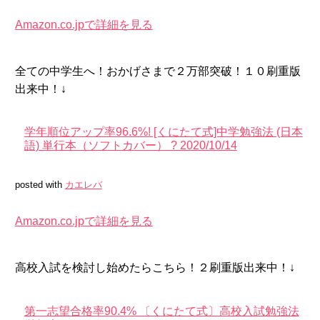
Amazon.co.jpで詳細を見る
全ての中学生へ！おかげさまで２万部突破！１０刷重版
出来中！↓
学年順位アップ率96.6%! [くにたて式]中学勉強法 (日本
語) 単行本（ソフトカバー） ? 2020/10/14
posted with
カエレバ
Amazon.co.jpで詳細を見る
高校入試を検討し始めたらこちら！２刷重版出来中！↓
第一志望合格率90.4% 〔くにたて式〕高校入試勉強法