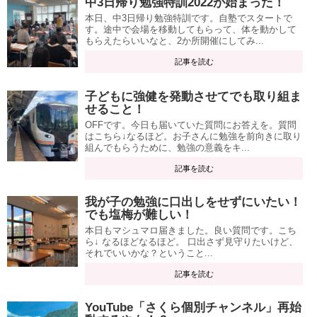
中3日帰り勉強特訓2022が始まった！
本日、中3日帰り勉強特訓です。自塾でスタートで
す。途中で会場を移動してもらって、体を動かして
もらえたらいいなと、2か所開催にしてみ...
記事を読む
子どもに強健を発動させてでも取り組ま
せること！
OFFです。今日も届いていた質問にお答えを。質問
はこちら↓なるほど。お子さんに勉強を前向きに取り
組んでもらうために、勉強の意義をキ...
記事を読む
我が子の勉強に口出しをせずにいたい！
でも塩梅が難しい！
本日もマシュマロ届きました。良い質問です。こち
ら↓ なるほどなるほど。 口出さず見守りたいけど、
それでいいかな？ということ...
記事を読む
YouTube「さくら個別チャンネル」再始