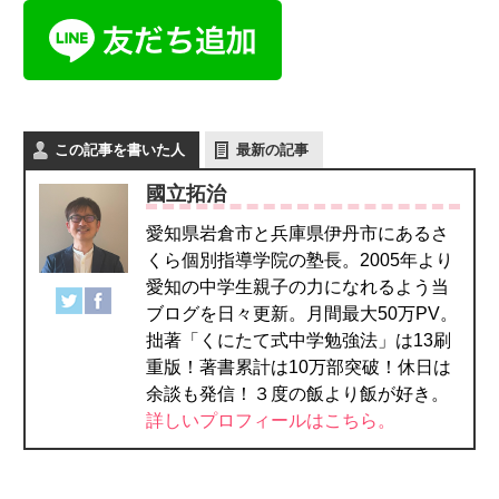
この記事を書いた人
最新の記事
國立拓治
愛知県岩倉市と兵庫県伊丹市にあるさ
くら個別指導学院の塾長。2005年より
愛知の中学生親子の力になれるよう当
ブログを日々更新。月間最大50万PV。
拙著「くにたて式中学勉強法」は13刷
重版！著書累計は10万部突破！休日は
余談も発信！３度の飯より飯が好き。
詳しいプロフィールはこちら。