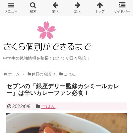
中学生の勉強情報を塾長くにたてが日々発信！
ホーム
休日の余談
ごはん
セブンの「銀座デリー監修カシミールカレ
ー」は辛いカレーファン必食！
2022/8/9
ごはん