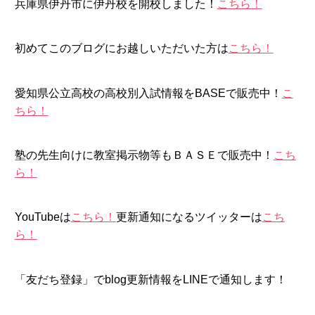
兵庫県伊丹市に伊丹校を開校しました！
こちら！
初めてこのブログにお越しいただいた方は
こちら！
愛知県公立高校の高校別入試情報をBASEで販売中！
こ
ちら！
塾の先生向けに教室掲示物等もＢＡＳＥで販売中！
こち
ら！
YouTubeは
こちら！
更新通知になるツイッターは
こち
ら！
「友だち登録」でblog更新情報をLINEで通知します！