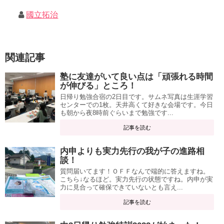
國立拓治
関連記事
塾に友達がいて良い点は「頑張れる時間
が伸びる」ところ！
日帰り勉強合宿の2日目です。サムネ写真は生涯学習
センターでの1枚。天井高くて好きな会場です。今日
も朝から夜8時前ぐらいまで勉強です...
記事を読む
内申よりも実力先行の我が子の進路相
談！
質問届いてます！ＯＦＦなんで端的に答えますね。
こちら↓なるほど。実力先行の状態ですね。内申が実
力に見合って確保できていないとも言え...
記事を読む