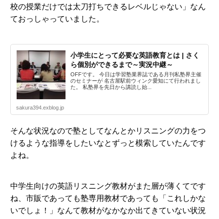
校の授業だけでは太刀打ちできるレベルじゃない」なん
ておっしゃっていました。
小学生にとって必要な英語教育とは | さく
ら個別ができるまで～実況中継～
OFFです。 今日は学習塾業界誌である月刊私塾界主催
のセミナーが 名古屋駅前ウィンク愛知にて行われまし
た。 私塾界を先日から講読し始...
sakura394.exblog.jp
そんな状況なので塾としてなんとかリスニングの力をつ
けるような指導をしたいなとずっと模索していたんです
よね。
中学生向けの英語リスニング教材がまた層が薄くてです
ね、市販であっても塾専用教材であっても「これしかな
いでしょ！」なんて教材がなかなか出てきていない状況