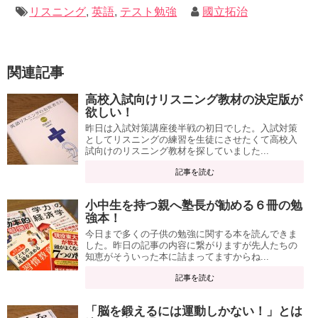
リスニング
,
英語
,
テスト勉強
國立拓治
関連記事
高校入試向けリスニング教材の決定版が
欲しい！
昨日は入試対策講座後半戦の初日でした。入試対策
としてリスニングの練習を生徒にさせたくて高校入
試向けのリスニング教材を探していました...
記事を読む
小中生を持つ親へ塾長が勧める６冊の勉
強本！
今日まで多くの子供の勉強に関する本を読んできま
した。昨日の記事の内容に繋がりますが先人たちの
知恵がそういった本に詰まってますからね...
記事を読む
「脳を鍛えるには運動しかない！」とは