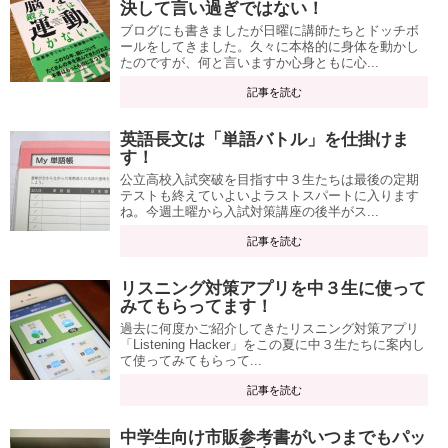
決して言い過ぎではない！
ブログにも書きましたが日曜に講師たちとドッチボ
ールをしてきました。久々に本格的に身体を動かし
たのですが、何と言いますか心身ともに心...
記事を読む
英語長文は「単語バトル」を仕掛けま
す！
公立高校入試突破を目指す中３生たちは最後の定期
テストも終えていよいよラストスパートに入ります
ね。今週土曜から入試対策講座の後半がス...
記事を読む
リスニング対策アプリを中３生に使って
みてもらってます！
過去に何度かご紹介してきたリスニング対策アプリ
「Listening Hacker」をこの夏に中３生たちに案内し
て使ってみてもらって...
記事を読む
中学生向け市販参考書がいつまでもパッ