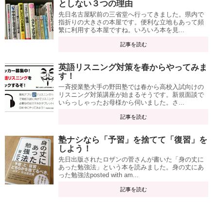
としない３つの理由
先日名古屋駅前の三省堂へ行ってきました。県内で
指折りの大きさの本屋です。便利な立地もあって頻
繁に利用する本屋ですね。いろいろ本を見...
記事を読む
英語リスニング対策を春からやってみま
す！
一斉授業塾大手の野田塾では春から高校入試向けの
リスニング対策講座が始まるそうです。新規面談で
いらっしゃったお母様から伺いました。さ...
記事を読む
塾ナシなら「予習」を捨てて「復習」を
しよう！
先日出版されたロザンの菅さんが書いた「身の丈に
あった勉強法」という本を読みました。身の丈にあ
った勉強法posted with am...
記事を読む