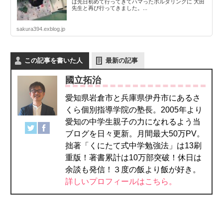
は先日初めて行ってきてハマったボルダリングに 大田
先生と再び行ってきました。...
sakura394.exblog.jp
この記事を書いた人
最新の記事
國立拓治
愛知県岩倉市と兵庫県伊丹市にあるさ
くら個別指導学院の塾長。2005年より
愛知の中学生親子の力になれるよう当
ブログを日々更新。月間最大50万PV。
拙著「くにたて式中学勉強法」は13刷
重版！著書累計は10万部突破！休日は
余談も発信！３度の飯より飯が好き。
詳しいプロフィールはこちら。